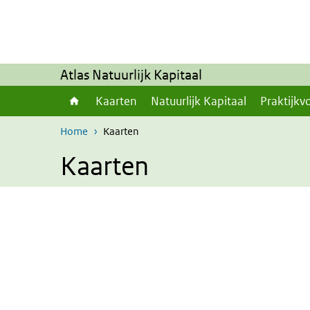
Overslaan en naar de inhoud gaan
Direct naar de hoofdnavigatie
Atlas Natuurlijk Kapitaal
Kaarten
Natuurlijk Kapitaal
Praktijkv
Home
Kaarten
Kaarten