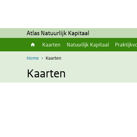
Overslaan en naar de inhoud gaan
Direct naar de hoofdnavigatie
Atlas Natuurlijk Kapitaal
Kaarten
Natuurlijk Kapitaal
Praktijkv
Home
Kaarten
Kaarten