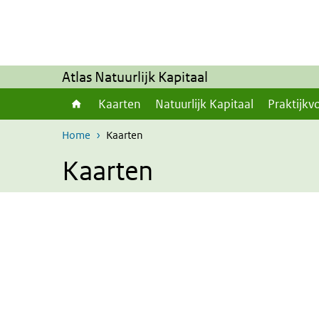
Overslaan en naar de inhoud gaan
Direct naar de hoofdnavigatie
Atlas Natuurlijk Kapitaal
Kaarten
Natuurlijk Kapitaal
Praktijkv
Home
Kaarten
Kaarten