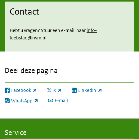
Contact
Hebt u vragen? Stuur een e-mail naar
info-
teebstad@rivm.nl
Deel deze pagina
Facebook
X
LinkedIn
(externe link)
(externe link)
(externe link)
E-mail
WhatsApp
(externe link)
Service