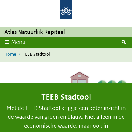
Overslaan en naar de inhoud gaan
Direct naar de hoofdnavigatie
Atlas Natuurlijk Kapitaal
Z
Menu
Home
TEEB Stadtool
TEEB Stadtool
Met de TEEB Stadtool krijg je een beter inzicht in
de waarde van groen en blauw. Niet alleen in de
economische waarde, maar ook in