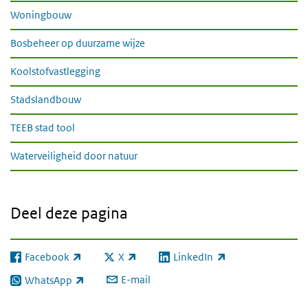
Woningbouw
Bosbeheer op duurzame wijze
Koolstofvastlegging
Stadslandbouw
TEEB stad tool
Waterveiligheid door natuur
Deel deze pagina
Facebook
X
LinkedIn
(externe link)
(externe link)
(externe link)
E-mail
WhatsApp
(externe link)