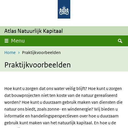
Overslaan en naar de inhoud gaan
Direct naar de hoofdnavigatie
Atlas Natuurlijk Kapitaal
Z
Menu
Home
Praktijkvoorbeelden
Praktijkvoorbeelden
Hoe kunt u zorgen dat ons water veilig blijft? Hoe kunt u zorgen
dat bouwprojecten niet ten koste van de natuur gerealiseerd
worden? Hoe kunt u duurzaam gebruik maken van diensten die
natuur ons biedt, zoals zonne- en windenergie? Wij bieden u
informatie en handelingsperspectieven over hoe u duurzaam
gebruik kunt maken van het natuurlijk kapitaal. En hoe u de