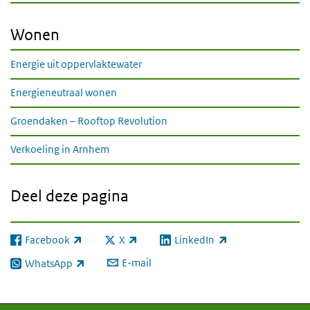
Wonen
Energie uit oppervlaktewater
Energieneutraal wonen
Groendaken – Rooftop Revolution
Verkoeling in Arnhem
Deel deze pagina
Facebook
X
LinkedIn
(externe link)
(externe link)
(externe link)
E-mail
WhatsApp
(externe link)