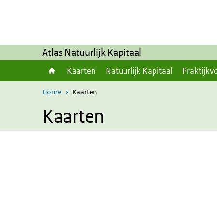
Overslaan en naar de inhoud gaan
Direct naar de hoofdnavigatie
Atlas Natuurlijk Kapitaal
Kaarten
Natuurlijk Kapitaal
Praktijkv
Home
Kaarten
Kaarten