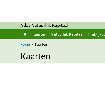
Overslaan en naar de inhoud gaan
Direct naar de hoofdnavigatie
Atlas Natuurlijk Kapitaal
Kaarten
Natuurlijk Kapitaal
Praktijkv
Home
Kaarten
Kaarten