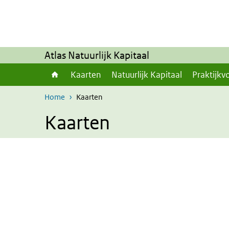
Overslaan en naar de inhoud gaan
Direct naar de hoofdnavigatie
Atlas Natuurlijk Kapitaal
Kaarten
Natuurlijk Kapitaal
Praktijkv
Home
Kaarten
Kaarten