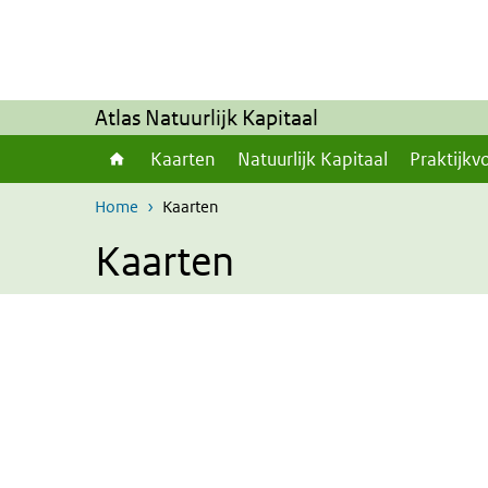
Overslaan en naar de inhoud gaan
Direct naar de hoofdnavigatie
Atlas Natuurlijk Kapitaal
Kaarten
Natuurlijk Kapitaal
Praktijkv
Home
Kaarten
Kaarten