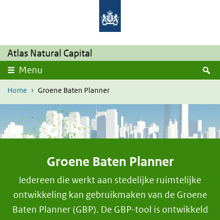
Skip to main content
Skip to main navigation
Rijksinstituut voor Volksgezondheid en Milie
Ministerie van Volksgezondheid,
Welzijn en Sport
Atlas Natural Capital
S
Menu
Home
Groene Baten Planner
Groene Baten Planner
Iedereen die werkt aan stedelijke ruimtelijke
ontwikkeling kan gebruikmaken van de Groene
Baten Planner (GBP). De GBP-tool is ontwikkeld