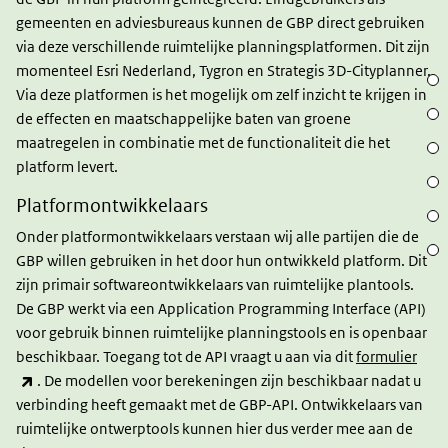
gemeenten en adviesbureaus kunnen de GBP direct gebruiken
via deze verschillende ruimtelijke planningsplatformen. Dit zijn
momenteel Esri Nederland, Tygron en Strategis 3D-Cityplanner.
Bedi
Via deze platformen is het mogelijk om zelf inzicht te krijgen in
Alge
de effecten en maatschappelijke baten van groene
maatregelen in combinatie met de functionaliteit die het
GBP 
platform levert.
Waar
Platformontwikkelaars
Vera
Onder platformontwikkelaars verstaan wij alle partijen die de
Meer
GBP willen gebruiken in het door hun ontwikkeld platform. Dit
zijn primair softwareontwikkelaars van ruimtelijke plantools.
De GBP werkt via een Application Programming Interface (API)
voor gebruik binnen ruimtelijke planningstools en is openbaar
beschikbaar. Toegang tot de API vraagt u aan via dit
formulier
(link is external)
. De modellen voor berekeningen zijn beschikbaar nadat u
verbinding heeft gemaakt met de GBP-API. Ontwikkelaars van
ruimtelijke ontwerptools kunnen hier dus verder mee aan de