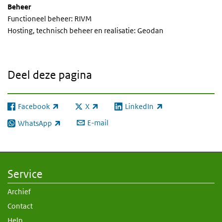
Beheer
Functioneel beheer: RIVM
Hosting, technisch beheer en realisatie: Geodan
Deel deze pagina
Facebook
X
LinkedIn
(externe link)
(externe link)
(externe link)
E-mail
WhatsApp
(externe link)
Service
Archief
Contact
Help