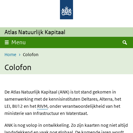
Overslaan en naar de inhoud gaan
Direct naar de hoofdnavigatie
Atlas Natuurlijk Kapitaal
Z
Menu
Home
Colofon
Colofon
De Atlas Natuurlijk Kapitaal (ANK) is tot stand gekomen in
samenwerking met de kennisinstituten Deltares, Alterra, het
LEI, BIJ12 en het
RIVM
, onder verantwoordelijkheid van het
ministerie van Infrastructuur en Waterstaat.
ANK is nog volop in ontwikkeling. Zo zijn kaarten nog niet altijd
landsdekkend en vaak nog globaal. De komende jaren wordt