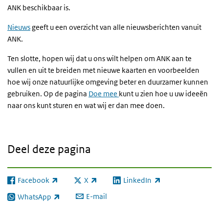
ANK beschikbaar is.
Nieuws
geeft u een overzicht van alle nieuwsberichten vanuit
ANK.
Ten slotte, hopen wij dat u ons wilt helpen om ANK aan te
vullen en uit te breiden met nieuwe kaarten en voorbeelden
hoe wij onze natuurlijke omgeving beter en duurzamer kunnen
gebruiken. Op de pagina
Doe mee
kunt u zien hoe u uw ideeën
naar ons kunt sturen en wat wij er dan mee doen.
Deel deze pagina
Facebook
X
LinkedIn
(externe link)
(externe link)
(externe link)
E-mail
WhatsApp
(externe link)