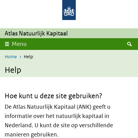
Overslaan en naar de inhoud gaan
Direct naar de hoofdnavigatie
Atlas Natuurlijk Kapitaal
Z
Menu
Home
Help
Help
Hoe kunt u deze site gebruiken?
De Atlas Natuurlijk Kapitaal (ANK) geeft u
informatie over het natuurlijk kapitaal in
Nederland. U kunt de site op verschillende
manieren gebruiken.