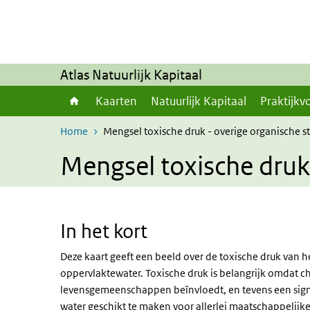
Overslaan en naar de inhoud gaan
Direct naar de hoofdnavigatie
Atlas Natuurlijk Kapitaal
Kaarten
Natuurlijk Kapitaal
Praktijkv
Home
Mengsel toxische druk - overige organische s
Mengsel toxische druk
In het kort
Deze kaart geeft een beeld over de toxische druk van 
oppervlaktewater. Toxische druk is belangrijk omdat c
levensgemeenschappen beïnvloedt, en tevens een sig
water geschikt te maken voor allerlei maatschappelijke d