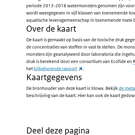
periode 2013-2018 watermonsters genomen zijn voor h
wordt weergegeven in vijf klassen van toenemende to
aquatische levensgemeenschap in toenemende mate b
Over de kaart
De kaart is gemaakt op basis van de toxische druk ge
de concentraties van stoffen in vast te stellen. De mo
monsters zijn geanalyseerd door laboratoria die ingeh
druk is berekend door een consortium van Ecofide en
(externe link)
het
bijbehorende rapport
.
Kaartgegevens
De bronhouder van deze kaart is Stowa. Bekijk
de meta
beschrijving van de kaart. Hier kan ook de kaart gedo
Deel deze pagina