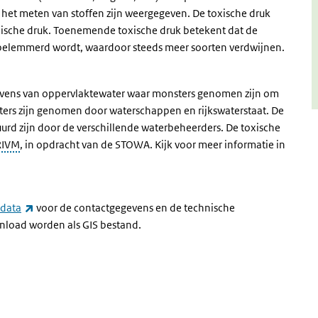
et meten van stoffen zijn weergegeven. De toxische druk
xische druk. Toenemende toxische druk betekent dat de
elemmerd wordt, waardoor steeds meer soorten verdwijnen.
gevens van oppervlaktewater waar monsters genomen zijn om
nsters zijn genomen door waterschappen en rijkswaterstaat. De
uurd zijn door de verschillende waterbeheerders. De toxische
RIVM
, in opdracht van de STOWA. Kijk voor meer informatie in
(externe link)
data
voor de contactgegevens en de technische
wnload worden als GIS bestand.