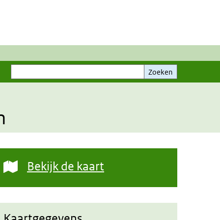
Zoeken
Zoeken
n
Bekijk de kaart
Kaartgegevens