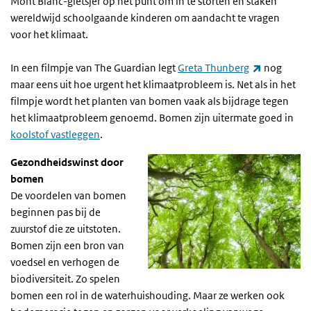
Mont Blanc-gletsjer op het punt om in te storten en staken
wereldwijd schoolgaande kinderen om aandacht te vragen
voor het klimaat.
(externe li
In een filmpje van The Guardian legt
Greta Thunberg
nog
maar eens uit hoe urgent het klimaatprobleem is. Net als in het
filmpje wordt het planten van bomen vaak als bijdrage tegen
het klimaatprobleem genoemd. Bomen zijn uitermate goed in
koolstof vastleggen
.
Gezondheidswinst door
bomen
De voordelen van bomen
beginnen pas bij de
zuurstof die ze uitstoten.
Bomen zijn een bron van
voedsel en verhogen de
biodiversiteit. Zo spelen
bomen een rol in de waterhuishouding. Maar ze werken ook