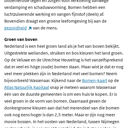
bodemerosie tegen en zorgen voor verkoeling vanwege
verdamping en schaduwvorming. Bomen hebben een
luchtzuiverende werking en vangen fijnstof (deels) af.
Bovendien draagt een groene leefomgeving bij aan de
(externe link)
gezondheid
van de mens.
Groen van boven
Nederland is een heel groen land als je het van boven bekijkt.
Uitgestrekte weilanden, struiken en bos kleuren het land groen.
Op de Veluwe en de Utrechtse Heuvelrug is het vanzelfsprekend
dat er veel en hóge (oude) bomen staan. Maar wist je dat er nog
veel meer plekken zijn in Nederland met veel bomen? Neem
bijvoorbeeld Wassenaar. Kijkend naar de
Bomen-kaart
op de
Atlas Natuurlijk Kapitaal
snap je meteen waarom Wassenaar
één van de duurste gemeenten is om een huis te kopen. Er is
veel groen in de vorm van bomen. Daarnaast geven de
donkergroene kleuren aan dat het merendeel van die bomen
ook nog eens hoger is dan 2,5 meter. Maar er zijn nog meer
mooie bossen. In het oosten van Nederland, tussen Nijmegen