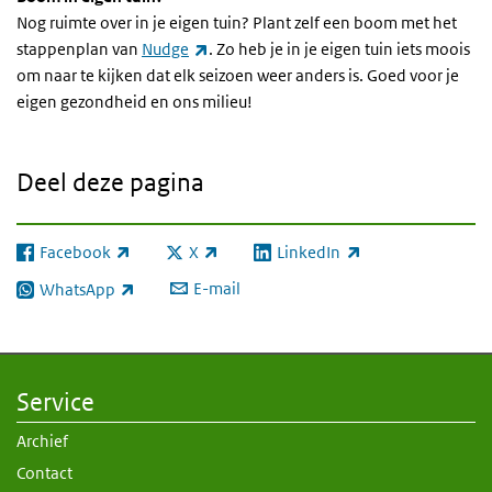
Nog ruimte over in je eigen tuin? Plant zelf een boom met het
(externe link)
stappenplan van
Nudge
. Zo heb je in je eigen tuin iets moois
om naar te kijken dat elk seizoen weer anders is. Goed voor je
eigen gezondheid en ons milieu!
Deel deze pagina
Facebook
X
LinkedIn
(externe link)
(externe link)
(externe link)
E-mail
WhatsApp
(externe link)
Service
Archief
Contact