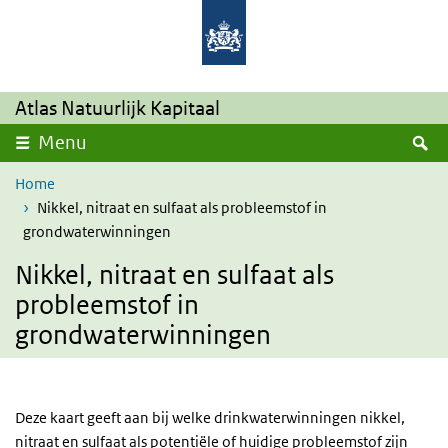
Overslaan en naar de inhoud gaan
Direct naar de hoofdnavigatie
Atlas Natuurlijk Kapitaal
Z
Menu
Home
Nikkel, nitraat en sulfaat als probleemstof in
grondwaterwinningen
Nikkel, nitraat en sulfaat als
probleemstof in
grondwaterwinningen
Deze kaart geeft aan bij welke drinkwaterwinningen nikkel,
nitraat en sulfaat als potentiële of huidige probleemstof zijn