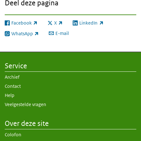
Deel deze pagina
Facebook
X
LinkedIn
(externe link)
(externe link)
(externe link)
E-mail
WhatsApp
(externe link)
Service
Archief
Contact
Help
Veelgestelde vragen
Over deze site
Colofon