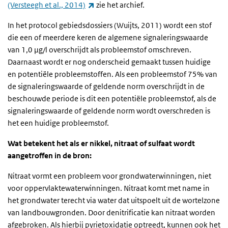
(externe link)
(Versteegh et al., 2014)
zie het archief.
In het protocol gebiedsdossiers (Wuijts, 2011) wordt een stof
die een of meerdere keren de algemene signaleringswaarde
van 1,0 μg/l overschrijdt als probleemstof omschreven.
Daarnaast wordt er nog onderscheid gemaakt tussen huidige
en potentiële probleemstoffen. Als een probleemstof 75% van
de signaleringswaarde of geldende norm overschrijdt in de
beschouwde periode is dit een potentiële probleemstof, als de
signaleringswaarde of geldende norm wordt overschreden is
het een huidige probleemstof.
Wat betekent het als er nikkel, nitraat of sulfaat wordt
aangetroffen in de bron:
Nitraat vormt een probleem voor grondwaterwinningen, niet
voor oppervlaktewaterwinningen. Nitraat komt met name in
het grondwater terecht via water dat uitspoelt uit de wortelzone
van landbouwgronden. Door denitrificatie kan nitraat worden
afgebroken. Als hierbij pyrietoxidatie optreedt, kunnen ook het