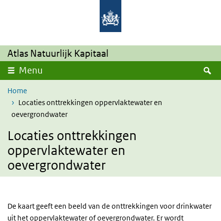
Overslaan en naar de inhoud gaan
Direct naar de hoofdnavigatie
Atlas Natuurlijk Kapitaal
Z
Menu
Home
Locaties onttrekkingen oppervlaktewater en
oevergrondwater
Locaties onttrekkingen
oppervlaktewater en
oevergrondwater
De kaart geeft een beeld van de onttrekkingen voor drinkwater
uit het oppervlaktewater of oevergrondwater. Er wordt