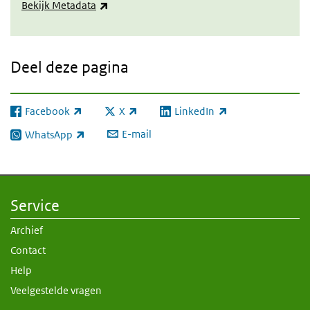
(externe link)
Bekijk Metadata
Deel deze pagina
Facebook
X
LinkedIn
(externe link)
(externe link)
(externe link)
E-mail
WhatsApp
(externe link)
Service
Archief
Contact
Help
Veelgestelde vragen