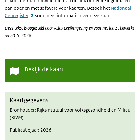
Je kunt de kaart downloaden via de link onder de legenda en
dan openen met software voor kaarten. Bezoek het
Nationaal
(externe link)
Georegister
voor meer informatie over deze kaart.
Deze
tekst is opgesteld door Atlas Leefomgeving en voor het laatst bewerkt
op 20-5-2026.
Bekijk de kaart
Kaartgegevens
Bronhouder: Rijksinstituut voor Volksgezondheid en Milieu
(RIVM)
Publicatiejaar: 2026