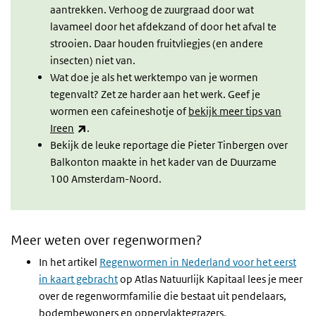
aantrekken. Verhoog de zuurgraad door wat
lavameel door het afdekzand of door het afval te
strooien. Daar houden fruitvliegjes (en andere
insecten) niet van.
Wat doe je als het werktempo van je wormen
tegenvalt? Zet ze harder aan het werk. Geef je
wormen een cafeineshotje of
bekijk meer tips van
(externe link)
Ireen
.
Bekijk de leuke reportage die Pieter Tinbergen over
Balkonton maakte in het kader van de Duurzame
100 Amsterdam-Noord.
Meer weten over regenwormen?
In het artikel
Regenwormen in Nederland voor het eerst
in kaart gebracht
op Atlas Natuurlijk Kapitaal lees je meer
over de regenwormfamilie die bestaat uit pendelaars,
bodembewoners en oppervlaktegrazers.