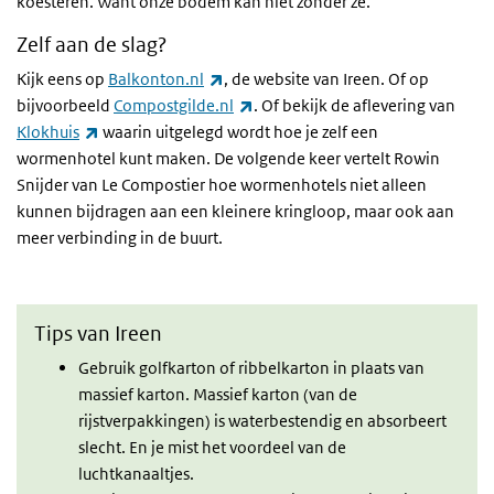
koesteren. Want onze bodem kan niet zonder ze.”
Zelf aan de slag?
(externe link)
Kijk eens op
Balkonton.nl
, de website van Ireen. Of op
(externe link)
bijvoorbeeld
Compostgilde.nl
. Of bekijk de aflevering van
(externe link)
Klokhuis
waarin uitgelegd wordt hoe je zelf een
wormenhotel kunt maken. De volgende keer vertelt Rowin
Snijder van Le Compostier hoe wormenhotels niet alleen
kunnen bijdragen aan een kleinere kringloop, maar ook aan
meer verbinding in de buurt.
Tips van Ireen
Gebruik golfkarton of ribbelkarton in plaats van
massief karton. Massief karton (van de
rijstverpakkingen) is waterbestendig en absorbeert
slecht. En je mist het voordeel van de
luchtkanaaltjes.