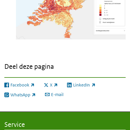
Deel deze pagina
Facebook
X
LinkedIn
(externe link)
(externe link)
(externe link)
E-mail
WhatsApp
(externe link)
Service