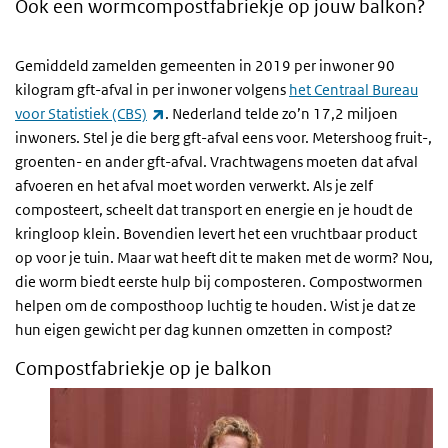
Ook een wormcompostfabriekje op jouw balkon?
Gemiddeld zamelden gemeenten in 2019 per inwoner 90
kilogram gft-afval in per inwoner volgens
het Centraal Bureau
(externe link)
voor Statistiek (CBS)
. Nederland telde zo’n 17,2 miljoen
inwoners. Stel je die berg gft-afval eens voor. Metershoog fruit-,
groenten- en ander gft-afval. Vrachtwagens moeten dat afval
afvoeren en het afval moet worden verwerkt. Als je zelf
composteert, scheelt dat transport en energie en je houdt de
kringloop klein. Bovendien levert het een vruchtbaar product
op voor je tuin. Maar wat heeft dit te maken met de worm? Nou,
die worm biedt eerste hulp bij composteren. Compostwormen
helpen om de composthoop luchtig te houden. Wist je dat ze
hun eigen gewicht per dag kunnen omzetten in compost?
Compostfabriekje op je balkon