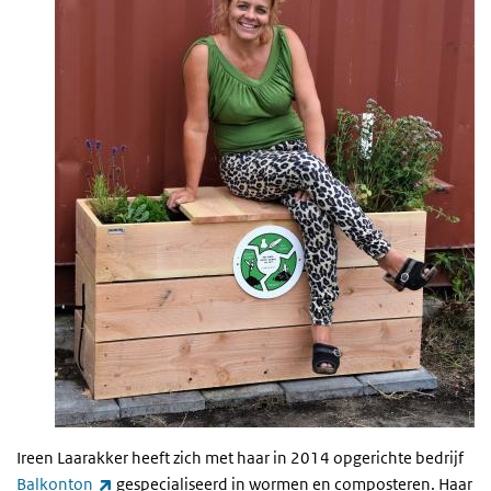
Ireen Laarakker heeft zich met haar in 2014 opgerichte bedrijf
(externe link)
Balkonton
gespecialiseerd in wormen en composteren. Haar