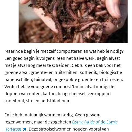
Maar hoe begin je met zelf composteren en wat heb je nodig?
Een goed begin is volgens Ireen het halve werk. Begin alvast
met je afval nog meer te scheiden. Gebruik een bak voor het
groene afval: groente- en fruitschillen, koffiedik, biologische
banenschillen, tuinafval, ongekookte groente- en fruitresten.
Verder heb je voor goede compost ‘bruin’ afval nodig: de
doppen van noten, karton, haagscheersel, versnipperd
snoeihout, stro en herfstbladeren.
En je hebt natuurlijk wormen nodig. Geen gewone
regenwormen, maar de zogeheten
Eisenia Fetida
of de
Eisenia
(externe link)
Hortensus
. Deze strooiselwormen houden vooral van