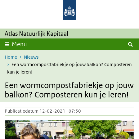
Overslaan en naar de inhoud gaan
Direct naar de hoofdnavigatie
Atlas Natuurlijk Kapitaal
Z
Menu
Home
Nieuws
Een wormcompostfabriekje op jouw balkon? Composteren
kun je leren!
Een wormcompostfabriekje op jouw
balkon? Composteren kun je leren!
Publicatiedatum 12-02-2021 | 07:50