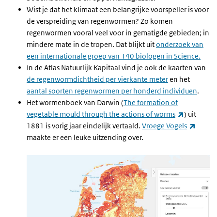
Wist je dat het klimaat een belangrijke voorspeller is voor
de verspreiding van regenwormen? Zo komen
regenwormen vooral veel voor in gematigde gebieden; in
mindere mate in de tropen. Dat blijkt uit
onderzoek van
een internationale groep van 140 biologen in Science.
In de Atlas Natuurlijk Kapitaal vind je ook de kaarten van
de regenwormdichtheid per vierkante meter
en het
aantal soorten regenwormen per honderd individuen
.
Het wormenboek van Darwin (
The formation of
(externe l
vegetable mould through the actions of worms
) uit
(extern
1881 is vorig jaar eindelijk vertaald.
Vroege Vogels
maakte er een leuke uitzending over.