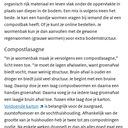
organisch rijk materiaal en leven vlak onder de oppervlakte in
plaats van dieper in de bodem. Een mix is volgens Ireen het
beste. Je kan een handje wormen vragen bij iemand die al een
compostbak heeft. Of je kunt ze online bestellen. Je
wormenbak kun je dan aanvullen met de gewone
regenwormen (grauwe wormen) voor extra bodemstructuur.
Compostlasagne
“In je wormenbak maak je vervolgens een compostlasagne,”
licht Ireen toe. “Je moet de lagen afwisselen, want groenafval
biedt vocht, maar weinig structuur. Bruin afval is ouder en
droger en biedt juist veel structuur. Je begint met een bruine
laag. Daarop doe je een laag compostwormen en daarna een
handjes groenafval. Daarna voeg je na iedere laag groenafval
een laagje bruin afval toe. Tussen elke laag doe je karton.
(externe link)
Voldoende karton
is belangrijk voor de zuurgraad,
zuurstoftoevoer en de vochthuishouding. Afhankelijk van de
grootte van je huishouden heb je twee tot zes compostringen
nodig. Na enkele weken druppelt er dan als alles goed gaat een