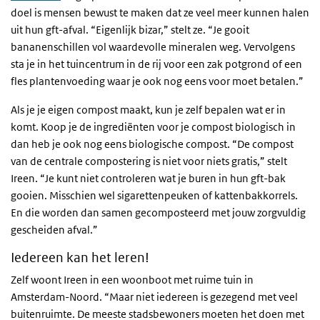
doel is mensen bewust te maken dat ze veel meer kunnen halen
uit hun gft-afval. “Eigenlijk bizar,” stelt ze. “Je gooit
bananenschillen vol waardevolle mineralen weg. Vervolgens
sta je in het tuincentrum in de rij voor een zak potgrond of een
fles plantenvoeding waar je ook nog eens voor moet betalen.”
Als je je eigen compost maakt, kun je zelf bepalen wat er in
komt. Koop je de ingrediënten voor je compost biologisch in
dan heb je ook nog eens biologische compost. “De compost
van de centrale compostering is niet voor niets gratis,” stelt
Ireen. “Je kunt niet controleren wat je buren in hun gft-bak
gooien. Misschien wel sigarettenpeuken of kattenbakkorrels.
En die worden dan samen gecomposteerd met jouw zorgvuldig
gescheiden afval.”
Iedereen kan het leren!
Zelf woont Ireen in een woonboot met ruime tuin in
Amsterdam-Noord. “Maar niet iedereen is gezegend met veel
buitenruimte. De meeste stadsbewoners moeten het doen met