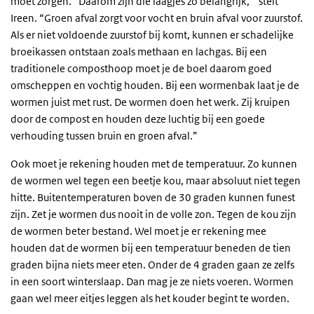
moet zorgen. “Daarom zijn die laagjes zo belangrijk,” stelt
Ireen. “Groen afval zorgt voor vocht en bruin afval voor zuurstof.
Als er niet voldoende zuurstof bij komt, kunnen er schadelijke
broeikassen ontstaan zoals methaan en lachgas. Bij een
traditionele composthoop moet je de boel daarom goed
omscheppen en vochtig houden. Bij een wormenbak laat je de
wormen juist met rust. De wormen doen het werk. Zij kruipen
door de compost en houden deze luchtig bij een goede
verhouding tussen bruin en groen afval.”
Ook moet je rekening houden met de temperatuur. Zo kunnen
de wormen wel tegen een beetje kou, maar absoluut niet tegen
hitte. Buitentemperaturen boven de 30 graden kunnen funest
zijn. Zet je wormen dus nooit in de volle zon. Tegen de kou zijn
de wormen beter bestand. Wel moet je er rekening mee
houden dat de wormen bij een temperatuur beneden de tien
graden bijna niets meer eten. Onder de 4 graden gaan ze zelfs
in een soort winterslaap. Dan mag je ze niets voeren. Wormen
gaan wel meer eitjes leggen als het kouder begint te worden.