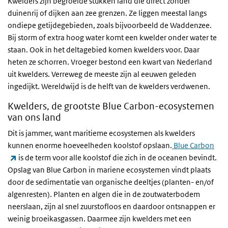
Kwelders zijn begroeide stukken land die direct zonder
duinenrij of dijken aan zee grenzen. Ze liggen meestal langs
ondiepe getijdegebieden, zoals bijvoorbeeld de Waddenzee.
Bij storm of extra hoog water komt een kwelder onder water te
staan. Ook in het deltagebied komen kwelders voor. Daar
heten ze schorren. Vroeger bestond een kwart van Nederland
uit kwelders. Verreweg de meeste zijn al eeuwen geleden
ingedijkt. Wereldwijd is de helft van de kwelders verdwenen.
Kwelders, de grootste Blue Carbon-ecosystemen
van ons land
Dit is jammer, want maritieme ecosystemen als kwelders
kunnen enorme hoeveelheden koolstof opslaan.
Blue Carbon
(externe link)
is de term voor alle koolstof die zich in de oceanen bevindt.
Opslag van Blue Carbon in mariene ecosystemen vindt plaats
door de sedimentatie van organische deeltjes (planten- en/of
algenresten). Planten en algen die in de zoutwaterbodem
neerslaan, zijn al snel zuurstofloos en daardoor ontsnappen er
weinig broeikasgassen. Daarmee zijn kwelders met een