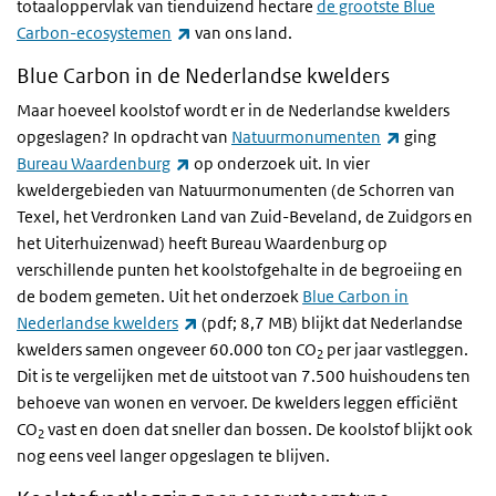
totaaloppervlak van tienduizend hectare
de grootste Blue
(externe link)
Carbon-ecosystemen
van ons land.
Blue Carbon in de Nederlandse kwelders
Maar hoeveel koolstof wordt er in de Nederlandse kwelders
(externe link
opgeslagen? In opdracht van
Natuurmonumenten
ging
(externe link)
Bureau Waardenburg
op onderzoek uit. In vier
kweldergebieden van Natuurmonumenten (de Schorren van
Texel, het Verdronken Land van Zuid-Beveland, de Zuidgors en
het Uiterhuizenwad) heeft Bureau Waardenburg op
verschillende punten het koolstofgehalte in de begroeiing en
de bodem gemeten. Uit het onderzoek
Blue Carbon in
(externe link)
Nederlandse kwelders
(pdf; 8,7 MB) blijkt dat Nederlandse
kwelders samen ongeveer 60.000 ton CO
per jaar vastleggen.
2
Dit is te vergelijken met de uitstoot van 7.500 huishoudens ten
behoeve van wonen en vervoer. De kwelders leggen efficiënt
CO
vast en doen dat sneller dan bossen. De koolstof blijkt ook
2
nog eens veel langer opgeslagen te blijven.