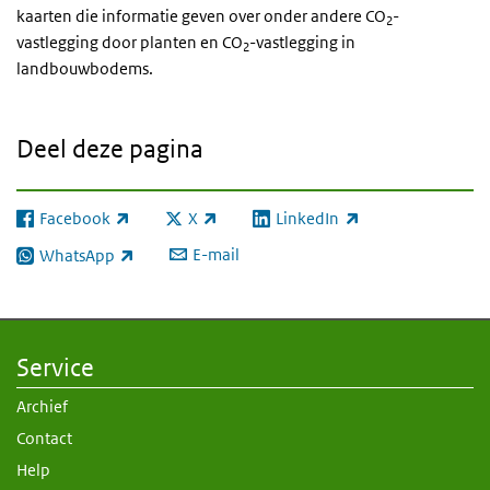
kaarten die informatie geven over onder andere CO
-
2
vastlegging door planten en CO
-vastlegging in
2
landbouwbodems.
Deel deze pagina
Facebook
X
LinkedIn
(externe link)
(externe link)
(externe link)
E-mail
WhatsApp
(externe link)
Service
Archief
Contact
Help