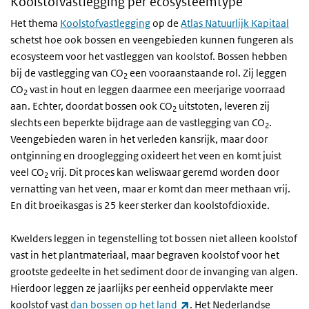
Koolstofvastlegging per ecosysteemtype
Het thema
Koolstofvastlegging
op de
Atlas Natuurlijk Kapitaal
schetst hoe ook bossen en veengebieden kunnen fungeren als
ecosysteem voor het vastleggen van koolstof. Bossen hebben
bij de vastlegging van CO
een vooraanstaande rol. Zij leggen
2
CO
vast in hout en leggen daarmee een meerjarige voorraad
2
aan. Echter, doordat bossen ook CO
uitstoten, leveren zij
2
slechts een beperkte bijdrage aan de vastlegging van CO
.
2
Veengebieden waren in het verleden kansrijk, maar door
ontginning en drooglegging oxideert het veen en komt juist
veel CO
vrij. Dit proces kan weliswaar geremd worden door
2
vernatting van het veen, maar er komt dan meer methaan vrij.
En dit broeikasgas is 25 keer sterker dan koolstofdioxide.
Kwelders leggen in tegenstelling tot bossen niet alleen koolstof
vast in het plantmateriaal, maar begraven koolstof voor het
grootste gedeelte in het sediment door de invanging van algen.
Hierdoor leggen ze jaarlijks per eenheid oppervlakte meer
(externe link)
koolstof vast
dan bossen op het land
. Het Nederlandse