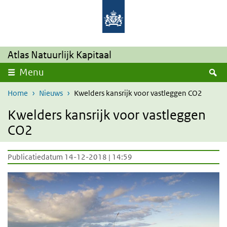
Overslaan en naar de inhoud gaan
Direct naar de hoofdnavigatie
Atlas Natuurlijk Kapitaal
Z
Menu
Home
Nieuws
Kwelders kansrijk voor vastleggen CO2
Kwelders kansrijk voor vastleggen
CO2
Publicatiedatum 14-12-2018 | 14:59