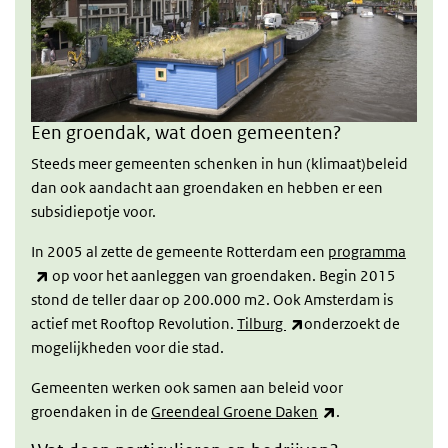
Een groendak, wat doen gemeenten?
Steeds meer gemeenten schenken in hun (klimaat)beleid
dan ook aandacht aan groendaken en hebben er een
subsidiepotje voor.
In 2005 al zette de gemeente Rotterdam een
programma
(externe link)
op voor het aanleggen van groendaken. Begin 2015
stond de teller daar op 200.000 m2. Ook Amsterdam is
(externe link)
actief met Rooftop Revolution.
Tilburg
onderzoekt de
mogelijkheden voor die stad.
Gemeenten werken ook samen aan beleid voor
(externe link)
groendaken in de
Greendeal Groene Daken
.