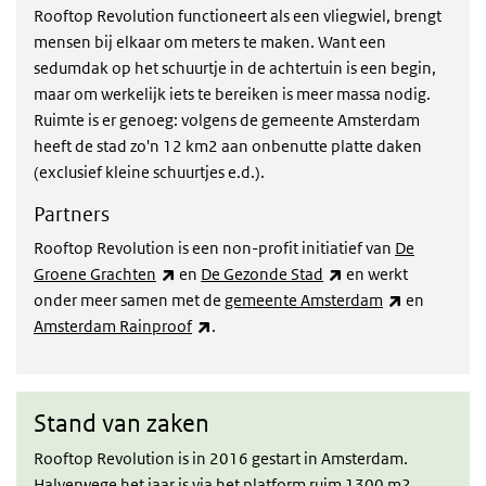
Rooftop Revolution functioneert als een vliegwiel, brengt
mensen bij elkaar om meters te maken. Want een
sedumdak op het schuurtje in de achtertuin is een begin,
maar om werkelijk iets te bereiken is meer massa nodig.
Ruimte is er genoeg: volgens de gemeente Amsterdam
heeft de stad zo'n 12 km2 aan onbenutte platte daken
(exclusief kleine schuurtjes e.d.).
Partners
Rooftop Revolution is een non-profit initiatief van
De
(externe link)
(externe link)
Groene Grachten
en
De Gezonde Stad
en werkt
(externe lin
onder meer samen met de
gemeente Amsterdam
en
(externe link)
Amsterdam Rainproof
.
Stand van zaken
Stand van zaken
Rooftop Revolution is in 2016 gestart in Amsterdam.
Halverwege het jaar is via het platform ruim 1300 m2