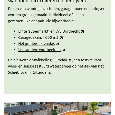
Wat doen particulieren en bedrijven?
Daken van woningen, scholen, garageboxen en bedrijven
worden groen gemaakt, individueel of in een
gezamenlijke aanpak. Zie bijvoorbeeld:
(externe link)
Emté (supermarkt) en VvE Dordrecht
(externe link)
Garagedaken, 1600 m3
(externe link)
Het polderdak-zuidas
(externe link)
Veel andere voorbeelden
(externe link)
De nieuwste ontwikkeling:
Slimdak
, een testsite voor
weer- en sensorgestuurd waterbeheer op het dak van het
Schieblock in Rotterdam.