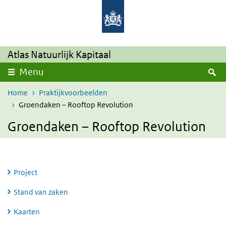
Overslaan en naar de inhoud gaan
Direct naar de hoofdnavigatie
Atlas Natuurlijk Kapitaal
Z
Menu
Home
Praktijkvoorbeelden
Groendaken – Rooftop Revolution
Groendaken – Rooftop Revolution
Project
Stand van zaken
Kaarten