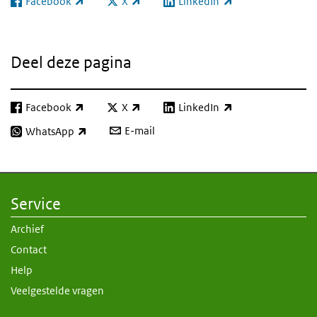
Facebook
X
LinkedIn
(externe link)
(externe link)
(externe link)
Deel deze pagina
Facebook
X
LinkedIn
(externe link)
(externe link)
(externe link)
E-mail
WhatsApp
(externe link)
Service
Archief
Contact
Help
Veelgestelde vragen