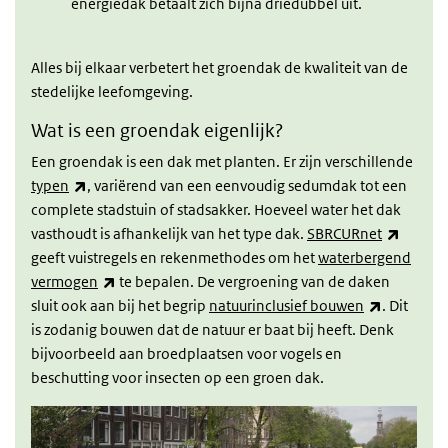
energiedak betaalt zich bijna driedubbel uit.
Alles bij elkaar verbetert het groendak de kwaliteit van de
stedelijke leefomgeving.
Wat is een groendak eigenlijk?
Een groendak is een dak met planten. Er zijn verschillende
(externe link)
typen
, variërend van een eenvoudig sedumdak tot een
complete stadstuin of stadsakker. Hoeveel water het dak
(extern
vasthoudt is afhankelijk van het type dak.
SBRCURnet
geeft vuistregels en rekenmethodes om het
waterbergend
(externe link)
vermogen
te bepalen. De vergroening van de daken
(externe l
sluit ook aan bij het begrip
natuurinclusief bouwen
. Dit
is zodanig bouwen dat de natuur er baat bij heeft. Denk
bijvoorbeeld aan broedplaatsen voor vogels en
beschutting voor insecten op een groen dak.