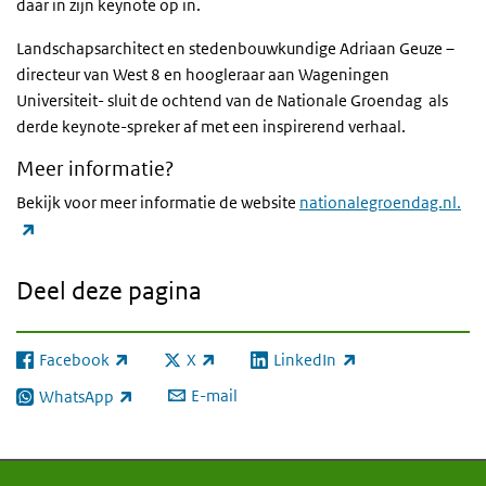
daar in zijn keynote op in.
Landschapsarchitect en stedenbouwkundige Adriaan Geuze –
directeur van West 8 en hoogleraar aan Wageningen
Universiteit- sluit de ochtend van de Nationale Groendag als
derde keynote-spreker af met een inspirerend verhaal.
Meer informatie?
Bekijk voor meer informatie de website
nationalegroendag.nl.
(externe link)
Deel deze pagina
Facebook
X
LinkedIn
(externe link)
(externe link)
(externe link)
E-mail
WhatsApp
(externe link)