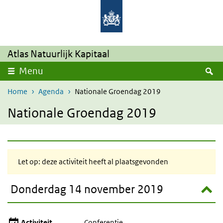
Overslaan en naar de inhoud gaan
Direct naar de hoofdnavigatie
Atlas Natuurlijk Kapitaal
Z
Menu
Home
Agenda
Nationale Groendag 2019
Nationale Groendag 2019
Let op: deze activiteit heeft al plaatsgevonden
Donderdag 14 november 2019
Activiteit
Conferentie