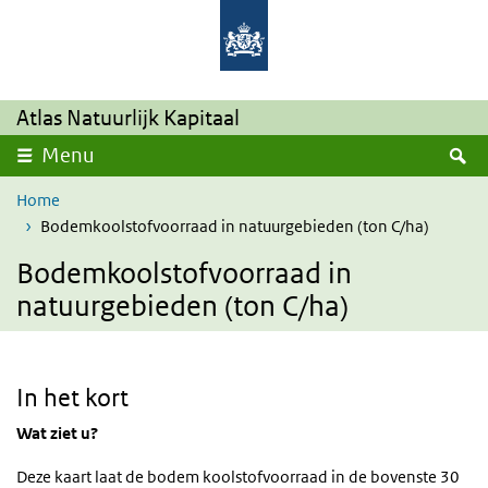
Overslaan en naar de inhoud gaan
Direct naar de hoofdnavigatie
Atlas Natuurlijk Kapitaal
Z
Menu
Home
Bodemkoolstofvoorraad in natuurgebieden (ton C/ha)
Bodemkoolstofvoorraad in
natuurgebieden (ton C/ha)
In het kort
Wat ziet u?
Deze kaart laat de bodem koolstofvoorraad in de bovenste 30