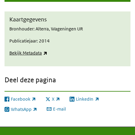
Kaartgegevens
Bronhouder: Alterra, Wageningen UR
Publicatiejaar: 2014
(externe link)
Bekijk Metadata
Deel deze pagina
Facebook
X
LinkedIn
(externe link)
(externe link)
(externe link)
E-mail
WhatsApp
(externe link)