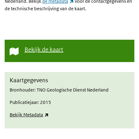
(externe link)
Nederland. Bekijk
de metadata
voor de contactgegevens en
de technische beschrijving van de kaart.
Bekijk de kaart
Kaartgegevens
Bronhouder: TNO Geologische Dienst Nederland
Publicatiejaar: 2015
(externe link)
Bekijk Metadata