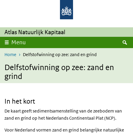
Overslaan en naar de inhoud gaan
Direct naar de hoofdnavigatie
Atlas Natuurlijk Kapitaal
Z
Menu
Home
Delfstofwinning op zee: zand en grind
Delfstofwinning op zee: zand en
grind
In het kort
De kaart geeft sedimentsamenstelling van de zeebodem van
zand en grind op het Nederlands Continentaal Plat (NCP).
Voor Nederland vormen zand en grind belangrijke natuurlijke