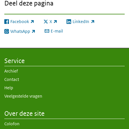
Deel deze pagina
Facebook
X
LinkedIn
(externe link)
(externe link)
(externe link)
E-mail
WhatsApp
(externe link)
Service
Archief
Contact
Help
Veelgestelde vragen
Over deze site
Colofon