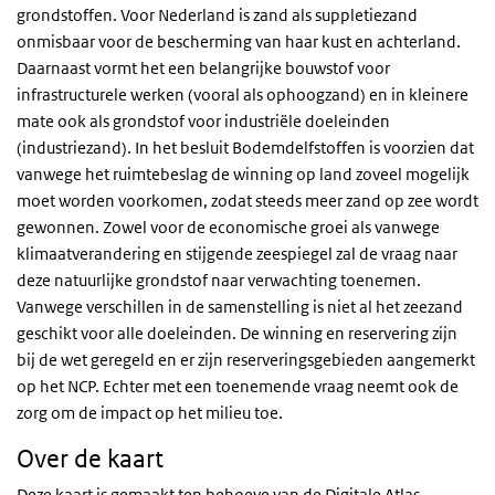
grondstoffen. Voor Nederland is zand als suppletiezand
onmisbaar voor de bescherming van haar kust en achterland.
Daarnaast vormt het een belangrijke bouwstof voor
infrastructurele werken (vooral als ophoogzand) en in kleinere
mate ook als grondstof voor industriële doeleinden
(industriezand). In het besluit Bodemdelfstoffen is voorzien dat
vanwege het ruimtebeslag de winning op land zoveel mogelijk
moet worden voorkomen, zodat steeds meer zand op zee wordt
gewonnen. Zowel voor de economische groei als vanwege
klimaatverandering en stijgende zeespiegel zal de vraag naar
deze natuurlijke grondstof naar verwachting toenemen.
Vanwege verschillen in de samenstelling is niet al het zeezand
geschikt voor alle doeleinden. De winning en reservering zijn
bij de wet geregeld en er zijn reserveringsgebieden aangemerkt
op het NCP. Echter met een toenemende vraag neemt ook de
zorg om de impact op het milieu toe.
Over de kaart
Deze kaart is gemaakt ten behoeve van de Digitale Atlas