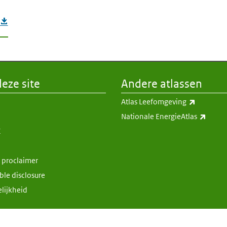
eze site
Andere atlassen
(externe 
Atlas Leefomgeving
(exter
Nationale EnergieAtlas
K
& proclaimer
ble disclosure
lijkheid