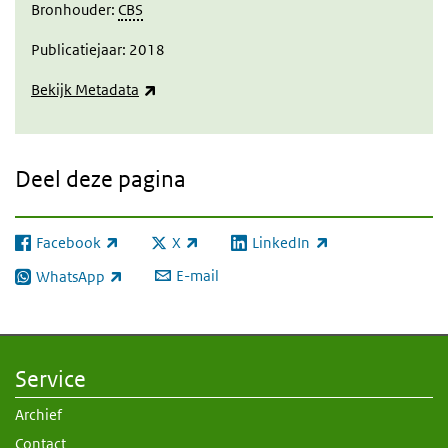
Bronhouder:
CBS
Publicatiejaar: 2018
(externe link)
Bekijk Metadata
Deel deze pagina
Facebook
X
LinkedIn
(externe link)
(externe link)
(externe link)
E-mail
WhatsApp
(externe link)
Service
Archief
Contact