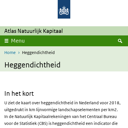
Overslaan en naar de inhoud gaan
Direct naar de hoofdnavigatie
Atlas Natuurlijk Kapitaal
Z
Menu
Home
Heggendichtheid
Heggendichtheid
In het kort
U ziet de kaart over heggendichtheid in Nederland voor 2018,
uitgedrukt in km lijnvormige landschapselementen per km2.
In de Natuurlijk Kapitaalrekeningen van het Centraal Bureau
voor de Statistiek (CBS) is heggendichtheid een indicator die