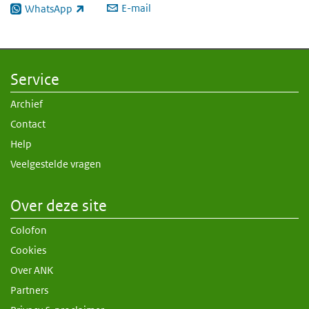
E-mail
WhatsApp
(externe link)
Service
Archief
Contact
Help
Veelgestelde vragen
Over deze site
Colofon
Cookies
Over ANK
Partners