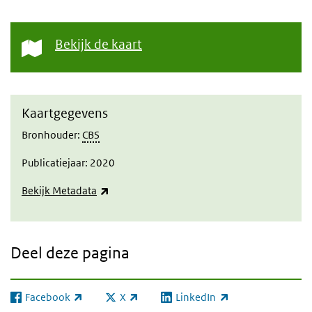
Bekijk de kaart
Kaartgegevens
Bronhouder:
CBS
Publicatiejaar: 2020
(externe link)
Bekijk Metadata
Deel deze pagina
Facebook
X
LinkedIn
(externe link)
(externe link)
(externe link)