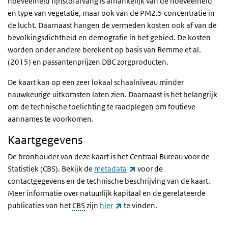
hoeveelheid fijnstofafvang is afhankelijk van de hoeveelheid
en type van vegetatie, maar ook van de PM2.5 concentratie in
de lucht. Daarnaast hangen de vermeden kosten ook af van de
bevolkingsdichtheid en demografie in het gebied. De kosten
worden onder andere berekent op basis van Remme et al.
(2015) en passantenprijzen DBC zorgproducten.
De kaart kan op een zeer lokaal schaalniveau minder
nauwkeurige uitkomsten laten zien. Daarnaast is het belangrijk
om de technische toelichting te raadplegen om foutieve
aannames te voorkomen.
Kaartgegevens
De bronhouder van deze kaart is het Centraal Bureau voor de
(externe link)
Statistiek (CBS). Bekijk de
metadata
voor de
contactgegevens en de technische beschrijving van de kaart.
Meer informatie over natuurlijk kapitaal en de gerelateerde
(externe link)
publicaties van het
CBS
zijn
hier
te vinden.