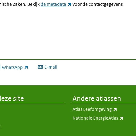
(externe link)
mische Zaken. Bekijk
de metadata
voor de contactgegevens
E-mail
WhatsApp
xterne link)
eze site
Andere atlassen
(externe 
Atlas Leefomgeving
(exter
Nationale EnergieAtlas
K