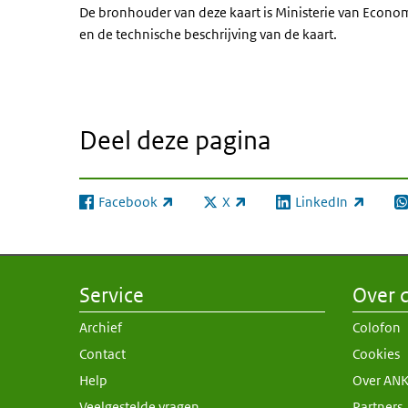
De bronhouder van deze kaart is Ministerie van Econo
en de technische beschrijving van de kaart.
Deel deze pagina
Facebook
X
LinkedIn
(externe link)
(externe link)
(externe link)
(e
Service
Over d
Archief
Colofon
Contact
Cookies
Help
Over AN
Veelgestelde vragen
Partners