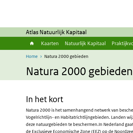
Overslaan en naar de inhoud gaan
Direct naar de hoofdnavigatie
Atlas Natuurlijk Kapitaal
Kaarten
Natuurlijk Kapitaal
Praktijkv
Home
Natura 2000 gebieden
Natura 2000 gebieden
In het kort
Natura 2000 is het samenhangend netwerk van besche
Vogelrichtlijn- en Habitatrichtlijngebieden. Landen 
deze natuurgebieden te beschermen.In Nederland gaat
de Exclusieve Economische Zone (EEZ) op de Noordzee 