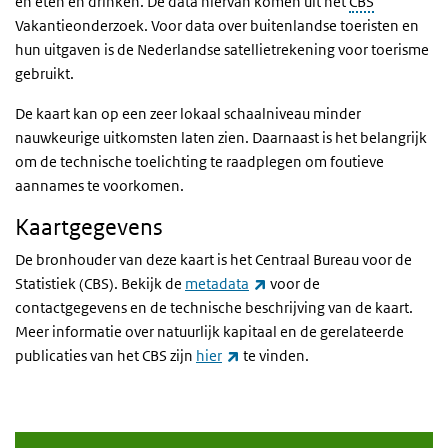
en eten en drinken. De data hiervan komen uit het
CBS
Vakantieonderzoek. Voor data over buitenlandse toeristen en
hun uitgaven is de Nederlandse satellietrekening voor toerisme
gebruikt.
De kaart kan op een zeer lokaal schaalniveau minder
nauwkeurige uitkomsten laten zien. Daarnaast is het belangrijk
om de technische toelichting te raadplegen om foutieve
aannames te voorkomen.
Kaartgegevens
De bronhouder van deze kaart is het Centraal Bureau voor de
(externe link)
Statistiek (CBS). Bekijk de
metadata
voor de
contactgegevens en de technische beschrijving van de kaart.
Meer informatie over natuurlijk kapitaal en de gerelateerde
(externe link)
publicaties van het CBS zijn
hier
te vinden.