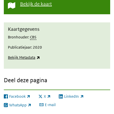
Bekijk de kaart
Kaartgegevens
Bronhouder:
CBS
Publicatiejaar: 2020
(externe link)
Bekijk Metadata
Deel deze pagina
Facebook
X
LinkedIn
(externe link)
(externe link)
(externe link)
E-mail
WhatsApp
(externe link)