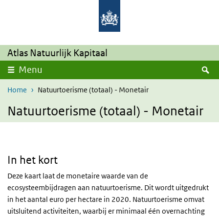
Overslaan en naar de inhoud gaan
Direct naar de hoofdnavigatie
Atlas Natuurlijk Kapitaal
Z
Menu
Home
Natuurtoerisme (totaal) - Monetair
Natuurtoerisme (totaal) - Monetair
In het kort
Deze kaart laat de monetaire waarde van de
ecosysteembijdragen aan natuurtoerisme. Dit wordt uitgedrukt
in het aantal euro per hectare in 2020. Natuurtoerisme omvat
uitsluitend activiteiten, waarbij er minimaal één overnachting