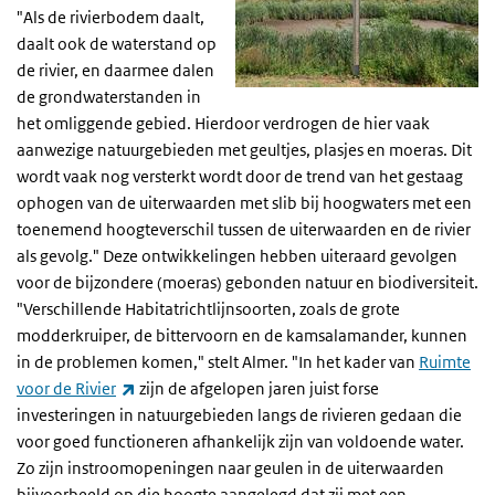
"Als de rivierbodem daalt,
daalt ook de waterstand op
de rivier, en daarmee dalen
de grondwaterstanden in
het omliggende gebied. Hierdoor verdrogen de hier vaak
aanwezige natuurgebieden met geultjes, plasjes en moeras. Dit
wordt vaak nog versterkt wordt door de trend van het gestaag
ophogen van de uiterwaarden met slib bij hoogwaters met een
toenemend hoogteverschil tussen de uiterwaarden en de rivier
als gevolg." Deze ontwikkelingen hebben uiteraard gevolgen
voor de bijzondere (moeras) gebonden natuur en biodiversiteit.
"Verschillende Habitatrichtlijnsoorten, zoals de grote
modderkruiper, de bittervoorn en de kamsalamander, kunnen
in de problemen komen," stelt Almer. "In het kader van
Ruimte
(externe link)
voor de Rivier
zijn de afgelopen jaren juist forse
investeringen in natuurgebieden langs de rivieren gedaan die
voor goed functioneren afhankelijk zijn van voldoende water.
Zo zijn instroomopeningen naar geulen in de uiterwaarden
bijvoorbeeld op die hoogte aangelegd dat zij met een