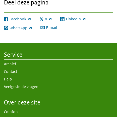
Deel deze pagina
Facebook
X
LinkedIn
(externe link)
(externe link)
(externe link)
E-mail
WhatsApp
(externe link)
Service
Archief
Contact
Help
Veelgestelde vragen
Over deze site
Colofon