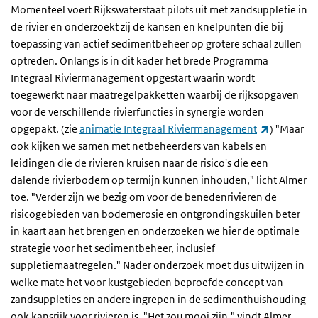
Momenteel voert Rijkswaterstaat pilots uit met zandsuppletie in
de rivier en onderzoekt zij de kansen en knelpunten die bij
toepassing van actief sedimentbeheer op grotere schaal zullen
optreden. Onlangs is in dit kader het brede Programma
Integraal Riviermanagement opgestart waarin wordt
toegewerkt naar maatregelpakketten waarbij de rijksopgaven
voor de verschillende rivierfuncties in synergie worden
(externe l
opgepakt. (zie
animatie Integraal Riviermanagement
) "Maar
ook kijken we samen met netbeheerders van kabels en
leidingen die de rivieren kruisen naar de risico's die een
dalende rivierbodem op termijn kunnen inhouden," licht Almer
toe. "Verder zijn we bezig om voor de benedenrivieren de
risicogebieden van bodemerosie en ontgrondingskuilen beter
in kaart aan het brengen en onderzoeken we hier de optimale
strategie voor het sedimentbeheer, inclusief
suppletiemaatregelen." Nader onderzoek moet dus uitwijzen in
welke mate het voor kustgebieden beproefde concept van
zandsuppleties en andere ingrepen in de sedimenthuishouding
ook kansrijk voor rivieren is. "Het zou mooi zijn," vindt Almer.