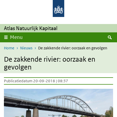
Overslaan en naar de inhoud gaan
Direct naar de hoofdnavigatie
Atlas Natuurlijk Kapitaal
Z
Menu
Home
Nieuws
De zakkende rivier: oorzaak en gevolgen
De zakkende rivier: oorzaak en
gevolgen
Publicatiedatum 20-09-2018 | 08:37