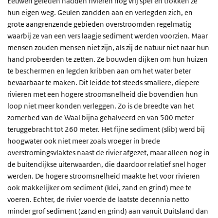
Eeuwen geleden hadden rivieren nog vrij spel en trokken ze
hun eigen weg. Geulen zandden aan en verlegden zich, en
grote aangrenzende gebieden overstroomden regelmatig
waarbij ze van een vers laagje sediment werden voorzien. Maar
mensen zouden mensen niet zijn, als zij de natuur niet naar hun
hand probeerden te zetten. Ze bouwden dijken om hun huizen
te beschermen en legden kribben aan om het water beter
bevaarbaar te maken. Dit leidde tot steeds smallere, diepere
rivieren met een hogere stroomsnelheid die bovendien hun
loop niet meer konden verleggen. Zo is de breedte van het
zomerbed van de Waal bijna gehalveerd en van 500 meter
teruggebracht tot 260 meter. Het fijne sediment (slib) werd bij
hoogwater ook niet meer zoals vroeger in brede
overstromingsvlaktes naast de rivier afgezet, maar alleen nog in
de buitendijkse uiterwaarden, die daardoor relatief snel hoger
werden. De hogere stroomsnelheid maakte het voor rivieren
ook makkelijker om sediment (klei, zand en grind) mee te
voeren. Echter, de rivier voerde de laatste decennia netto
minder grof sediment (zand en grind) aan vanuit Duitsland dan