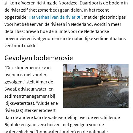
zij kon afvoeren richting de Noordzee. Daardoor is de bodem in
de rivier zelf (het zomerbed) gaan dalen. In het recent
(externe link)
opgestelde ‘
Het verhaal van de rivier
', met de ‘gidsprincipes'
voor het beheer van de rivieren in Nederland, wordt in meer
detail beschreven hoe de ruimte voor de Nederlandse
bovenrivieren is afgenomen en de natuurlijke sedimentbalans
verstoord raakte.
Gevolgen bodemerosie
"Deze bodemerosie van
rivieren is niet zonder
gevolgen," stelt Almer de
Swaaf, adviseur water- en
sedimentmanagement bij
Rijkswaterstaat. "Als de ene
rivier(tak) sterker erodeert
dan de andere kan de waterverdeling over de verschillende
Rijntakken gaan verschuiven met gevolgen voor de
waterveiligheid (hoogwaterstanden) en de nationale