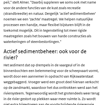
peil," stelt Almer. "Daarbij suppleren we soms ook met name
voor de andere functies van de kust zoals recreatie
(strandbreedte) en natuur. Dergelijk ‘actief sedimentbeheer'
noemen we een ‘zachte' maatregel. We helpen natuurlijke
processen een handje, maar flexibel bijsturen blijft in de
toekomst mogelijk. Dit in tegenstelling tot meer rigide
maatregelen zoals het bouwen van harde constructies als
waterkeringen of steenbestortingen."
Actief sedimentbeheer: ook voor de
rivier?
Het sediment dat op drempels in de vaargeul of in de
binnenbochten een belemmering voor de scheepvaart vormt,
wordt door een aannemer in opdracht van Rijkswaterstaat
weggebaggerd. Vroeger werd een groot deel hiervan verkocht
op de zandmarkt, waardoor het dus onttrokken werd aan het
riviersysteem. Tegenwoordig wordt het grotendeels weer terug
in de rivier gestort op plekken waar meer ruimte is. Zo wordt
niet extra bijgedragen aan de voortschrijdende riviererosie.