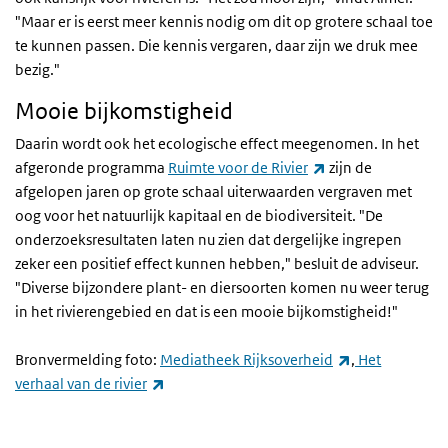
"Maar er is eerst meer kennis nodig om dit op grotere schaal toe
te kunnen passen. Die kennis vergaren, daar zijn we druk mee
bezig."
Mooie bijkomstigheid
Daarin wordt ook het ecologische effect meegenomen. In het
(externe link)
afgeronde programma
Ruimte voor de Rivier
zijn de
afgelopen jaren op grote schaal uiterwaarden vergraven met
oog voor het natuurlijk kapitaal en de biodiversiteit. "De
onderzoeksresultaten laten nu zien dat dergelijke ingrepen
zeker een positief effect kunnen hebben," besluit de adviseur.
"Diverse bijzondere plant- en diersoorten komen nu weer terug
in het rivierengebied en dat is een mooie bijkomstigheid!"
(externe link)
Bronvermelding foto:
Mediatheek Rijksoverheid
,
Het
(externe link)
verhaal van de rivier