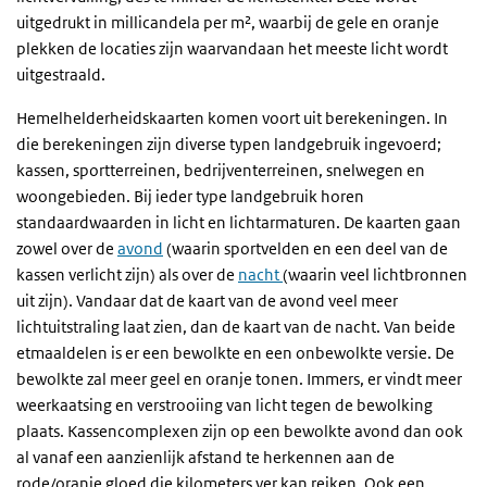
uitgedrukt in millicandela per m², waarbij de gele en oranje
plekken de locaties zijn waarvandaan het meeste licht wordt
uitgestraald.
Hemelhelderheidskaarten komen voort uit berekeningen. In
die berekeningen zijn diverse typen landgebruik ingevoerd;
kassen, sportterreinen, bedrijventerreinen, snelwegen en
woongebieden. Bij ieder type landgebruik horen
standaardwaarden in licht en lichtarmaturen. De kaarten gaan
zowel over de
avond
(waarin sportvelden en een deel van de
kassen verlicht zijn) als over de
nacht
(waarin veel lichtbronnen
uit zijn). Vandaar dat de kaart van de avond veel meer
lichtuitstraling laat zien, dan de kaart van de nacht. Van beide
etmaaldelen is er een bewolkte en een onbewolkte versie. De
bewolkte zal meer geel en oranje tonen. Immers, er vindt meer
weerkaatsing en verstrooiing van licht tegen de bewolking
plaats. Kassencomplexen zijn op een bewolkte avond dan ook
al vanaf een aanzienlijk afstand te herkennen aan de
rode/oranje gloed die kilometers ver kan reiken. Ook een