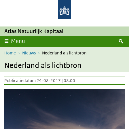
Overslaan en naar de inhoud gaan
Direct naar de hoofdnavigatie
Atlas Natuurlijk Kapitaal
Z
Menu
Home
Nieuws
Nederland als lichtbron
Nederland als lichtbron
Publicatiedatum 24-08-2017 | 08:00