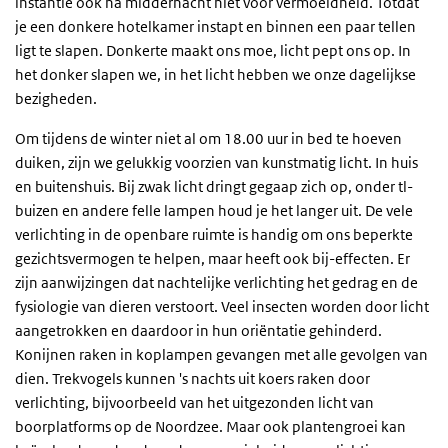
instantie ook na middernacht niet voor vermoeidheid. Totdat
je een donkere hotelkamer instapt en binnen een paar tellen
ligt te slapen. Donkerte maakt ons moe, licht pept ons op. In
het donker slapen we, in het licht hebben we onze dagelijkse
bezigheden.
Om tijdens de winter niet al om 18.00 uur in bed te hoeven
duiken, zijn we gelukkig voorzien van kunstmatig licht. In huis
en buitenshuis. Bij zwak licht dringt gegaap zich op, onder tl-
buizen en andere felle lampen houd je het langer uit. De vele
verlichting in de openbare ruimte is handig om ons beperkte
gezichtsvermogen te helpen, maar heeft ook bij-effecten. Er
zijn aanwijzingen dat nachtelijke verlichting het gedrag en de
fysiologie van dieren verstoort. Veel insecten worden door licht
aangetrokken en daardoor in hun oriëntatie gehinderd.
Konijnen raken in koplampen gevangen met alle gevolgen van
dien. Trekvogels kunnen 's nachts uit koers raken door
verlichting, bijvoorbeeld van het uitgezonden licht van
boorplatforms op de Noordzee. Maar ook plantengroei kan