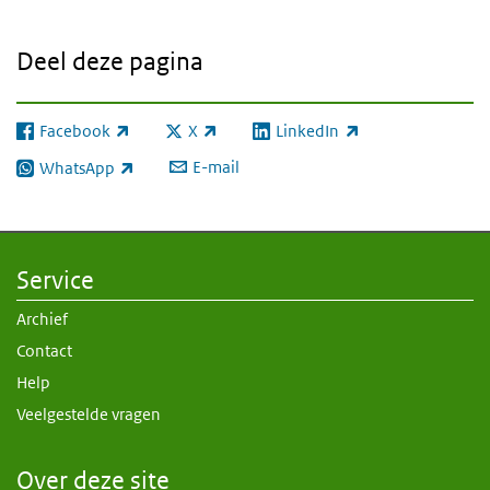
Deel deze pagina
Facebook
X
LinkedIn
(externe link)
(externe link)
(externe link)
E-mail
WhatsApp
(externe link)
Service
Archief
Contact
Help
Veelgestelde vragen
Over deze site