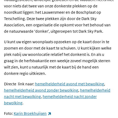
voor niets dat twee van onze donkerste plekken op de
noordkust liggen: het Lauwersmeer en de Boschplaat op
Terschelling. Deze twee plekken zijn door de Dark Sky
Association, een organisatie die opkomt voor het behoud van
de natuurwaarde ‘donker', uitgeroepen tot Dark Sky Park.
U kunt uw eigen woonplaats opzoeken op de kaart door in te
zoomen en door met de kaart te schuiven. U kunt kijken welke
plek nabij uw woonlocatie relatief het donkerst is. En als u
graag in de herfstvakantie een weekje zoveel mogelijk sterren
wilt zien, kunt u natuurlijk met de kaart bij de hand een
donkere regio uitkiezen.
Directe link naar:
hemelhelderheid avond met bewolking
,
hemelhelderheid avond zonder bewolking
,
hemelhelderheid
nacht met bewolking
,
hemelhelderheid nacht zonder
bewolking
.
(externe link)
Foto:
Karin Broekhuijsen