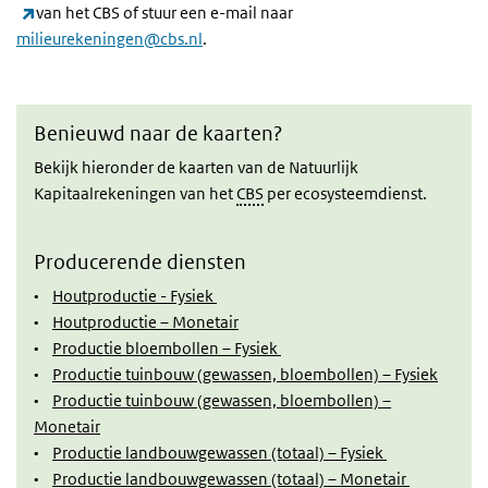
(externe link)
van het CBS of stuur een e-mail naar
milieurekeningen@cbs.nl
.
Benieuwd naar de kaarten?
Bekijk hieronder de kaarten van de Natuurlijk
Kapitaalrekeningen van het
CBS
per ecosysteemdienst.
Producerende diensten
•
Houtproductie - Fysiek
•
Houtproductie – Monetair
•
Productie bloembollen – Fysiek
•
Productie tuinbouw (gewassen, bloembollen) – Fysiek
•
Productie tuinbouw (gewassen, bloembollen) –
Monetair
•
Productie landbouwgewassen (totaal) – Fysiek
•
Productie landbouwgewassen (totaal) – Monetair