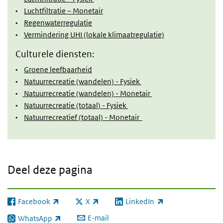
•
Luchtfiltratie – Monetair
•
Regenwaterregulatie
•
Vermindering UHI (lokale klimaatregulatie)
Culturele diensten:
•
Groene leefbaarheid
•
Natuurrecreatie (wandelen) - Fysiek
•
Natuurrecreatie (wandelen) - Monetair
•
Natuurrecreatie (totaal) - Fysiek
•
Natuurrecreatief (totaal) - Monetair
Deel deze pagina
Facebook
X
LinkedIn
(externe link)
(externe link)
(externe link)
E-mail
WhatsApp
(externe link)