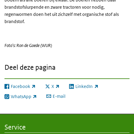
brandstofslurpende en zware tractoren voor nodig,
regenwormen doen het uit zichzelf met organische stof als
brandstof.
Foto's: Ron de Goede (WUR)
Deel deze pagina
Facebook
X
LinkedIn
(externe link)
(externe link)
(externe link)
E-mail
WhatsApp
(externe link)
Service