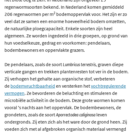
regenwormsoorten bekend. In Nederland komen gemiddeld
2
206 regenwormen per m
bodemoppervlak voor. Het zijn er zo
veel dat ze samen een enorme hoeveelheid bodem omzetten,
de natuurlijke ploegcapaciteit. Enkele soorten zijn heel
algemeen. Ze worden ingedeeld in drie groepen, op grond van
hun voedselkeuze, gedrag en voorkomen: pendelaars,
bodembewoners en oppervlakte grazers.
De pendelaars, zoals de soort
Lumbricus terrestris
, graven diepe
verticale gangen en trekken plantenresten tot ver in de bodem.
Zij verhogen het gehalte aan organische stof, verbeteren
de
bodemvruchtbaarheid
en versterken het
vochtregulerende
vermogen
. Ze bevorderen de beluchting en stimuleren de
microbiële activiteit in de bodem. Deze grote wormen komen
vooral ‘s nachts aan het oppervlak. De bodembewoners, de
grondeters, zoals de soort
Aporrectodea caliginosa
leven
ondergronds. Zij eten zich als het ware door de grond heen. Zij
voeden zich met al afgebroken organisch materiaal vermengd