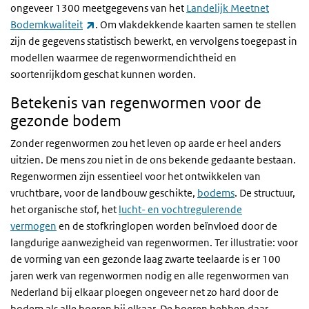
ongeveer 1300 meetgegevens van het
Landelijk Meetnet
(externe link)
Bodemkwaliteit
. Om vlakdekkende kaarten samen te stellen
zijn de gegevens statistisch bewerkt, en vervolgens toegepast in
modellen waarmee de regenwormendichtheid en
soortenrijkdom geschat kunnen worden.
Betekenis van regenwormen voor de
gezonde bodem
Zonder regenwormen zou het leven op aarde er heel anders
uitzien. De mens zou niet in de ons bekende gedaante bestaan.
Regenwormen zijn essentieel voor het ontwikkelen van
vruchtbare, voor de landbouw geschikte,
bodems
. De structuur,
het organische stof, het
lucht- en vochtregulerende
vermogen
en de stofkringlopen worden beïnvloed door de
langdurige aanwezigheid van regenwormen. Ter illustratie: voor
de vorming van een gezonde laag zwarte teelaarde is er 100
jaren werk van regenwormen nodig en alle regenwormen van
Nederland bij elkaar ploegen ongeveer net zo hard door de
bodem als alle boeren bij elkaar. De boeren hebben daar