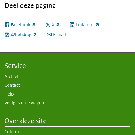
Deel deze pagina
Facebook
X
LinkedIn
(externe link)
(externe link)
(externe link)
E-mail
WhatsApp
(externe link)
Service
Archief
Contact
Help
Veelgestelde vragen
Over deze site
Colofon