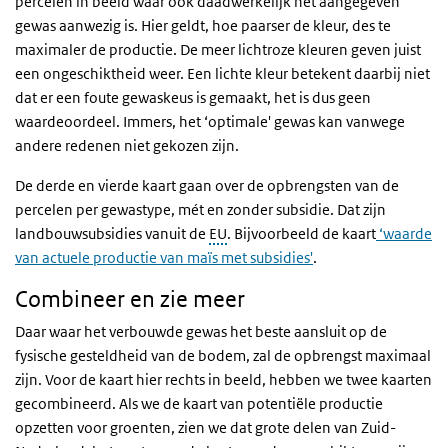
percelen in beeld waar ook daadwerkelijk het aangegeven
gewas aanwezig is. Hier geldt, hoe paarser de kleur, des te
maximaler de productie. De meer lichtroze kleuren geven juist
een ongeschiktheid weer. Een lichte kleur betekent daarbij niet
dat er een foute gewaskeus is gemaakt, het is dus geen
waardeoordeel. Immers, het ‘optimale' gewas kan vanwege
andere redenen niet gekozen zijn.
De derde en vierde kaart gaan over de opbrengsten van de
percelen per gewastype, mét en zonder subsidie. Dat zijn
landbouwsubsidies vanuit de
EU
. Bijvoorbeeld de kaart
‘waarde
van actuele productie van maïs met subsidies'
.
Combineer en zie meer
Daar waar het verbouwde gewas het beste aansluit op de
fysische gesteldheid van de bodem, zal de opbrengst maximaal
zijn. Voor de kaart hier rechts in beeld, hebben we twee kaarten
gecombineerd. Als we de kaart van potentiële productie
opzetten voor groenten, zien we dat grote delen van Zuid-