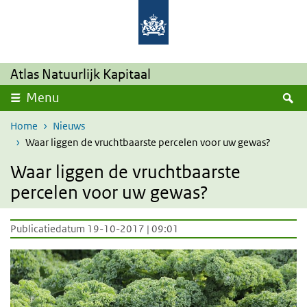
Overslaan en naar de inhoud gaan
Direct naar de hoofdnavigatie
Atlas Natuurlijk Kapitaal
Z
Menu
Home
Nieuws
Waar liggen de vruchtbaarste percelen voor uw gewas?
Waar liggen de vruchtbaarste
percelen voor uw gewas?
Publicatiedatum 19-10-2017 | 09:01