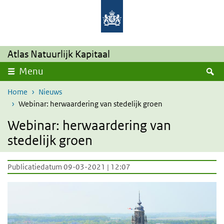
Overslaan en naar de inhoud gaan
Direct naar de hoofdnavigatie
Atlas Natuurlijk Kapitaal
Z
Menu
Home
Nieuws
Webinar: herwaardering van stedelijk groen
Webinar: herwaardering van
stedelijk groen
Publicatiedatum 09-03-2021 | 12:07