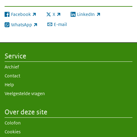
Facebook
X
LinkedIn
(externe link)
(externe link)
(externe link)
E-mail
WhatsApp
(externe link)
Service
Archief
Contact
Help
Veelgestelde vragen
Over deze site
Colofon
Cookies