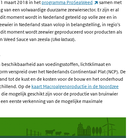
(externe link)
 1 maart 2018 in het
programma ProSeaWeed
samen met
g van een volwaardige duurzame zeewiersector. Er zijn er al
dit moment wordt in Nederland geteeld op volle zee en in
wier in Nederland staan volop in belangstelling, in regio's
erne link)
 dit moment wordt zeewier geproduceerd voor producten als
en Weed Sauce van zeesla (
Ulva lactuca
).
t
n beschikbaarheid aan voedingsstoffen, lichtklimaat en
rm verspreid over het Nederlands Continentaal Plat (NCP). De
nd tot de kust en de kosten voor de bouw en het onderhoud
schillend. Op de
kaart Macroalgenproductie in de Noordzee
n die mogelijk geschikt zijn voor de productie van bruinwier
van een eerste verkenning van de mogelijke maximale