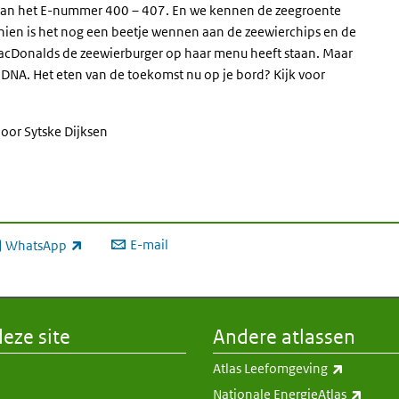
 aan het E-nummer 400 – 407. En we kennen de zeegroente
schien is het nog een beetje wennen aan de zeewierchips en de
acDonalds de zeewierburger op haar menu heeft staan. Maar
s DNA. Het eten van de toekomst nu op je bord? Kijk voor
door Sytske Dijksen
E-mail
WhatsApp
xterne link)
eze site
Andere atlassen
(externe 
Atlas Leefomgeving
(exter
Nationale EnergieAtlas