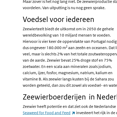
Maar zover is het nog lang niet. De zeewierproductie s
voordelen. Van uitputting is nu nog geen sprake.
Voedsel voor iedereen
Zeewierteelt biedt de uitkomst om in 2050 de gehele
wereldbevolking van 10 miljard mensen te voeden.
Hiervoor is vier keer de oppervlakte van Portugal nodig
2
dus ongeveer 180.000 m
aan zeeën en oceanen. Dat li
veel, maar is slechts 2% van het totale zoutwateropper
van de aarde. Zeewier bevat 25% droge stof en 75%
zoetwater. En een scala aan mineralen zoals jodium,
calcium, ijzer, fosfor, magnesium, natrium, kalium en
vitamine B. Als zeewier langs kusten bij de Sahara zou
worden geteeld, dan zou dit zowel als voedsel- en wa
Zeewierboerderijen in Neder
Zeewier heeft potentie en dat ziet ook de Nederlandse 
(externe link)
Seaweed for Food and Feed
investeert het rijk in d