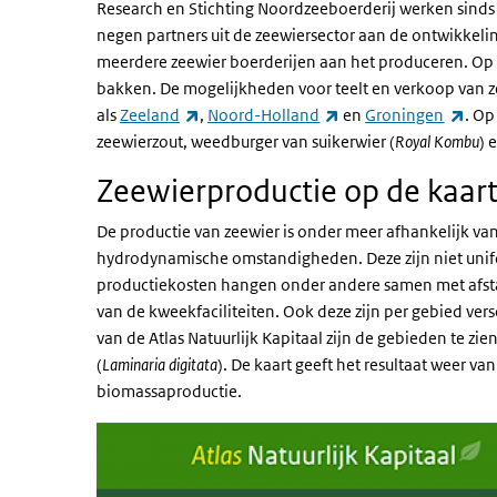
Research en Stichting Noordzeeboerderij werken sinds
negen partners uit de zeewiersector aan de ontwikkelin
meerdere zeewier boerderijen aan het produceren. Op 
bakken. De mogelijkheden voor teelt en verkoop van zee
(externe link)
(externe link)
(ext
als
Zeeland
,
Noord-Holland
en
Groningen
. Op
zeewierzout, weedburger van suikerwier (
Royal Kombu
) 
Zeewierproductie op de kaar
De productie van zeewier is onder meer afhankelijk va
hydrodynamische omstandigheden. Deze zijn niet unifo
productiekosten hangen onder andere samen met afsta
van de kweekfaciliteiten. Ook deze zijn per gebied ver
van de Atlas Natuurlijk Kapitaal zijn de gebieden te zie
(
Laminaria digitata
). De kaart geeft het resultaat weer 
biomassaproductie.