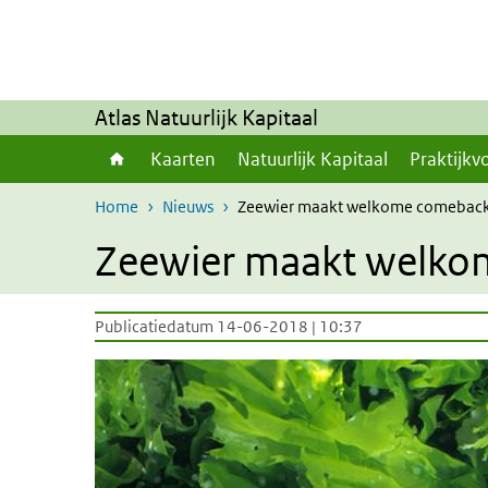
Overslaan en naar de inhoud gaan
Direct naar de hoofdnavigatie
Atlas Natuurlijk Kapitaal
Kaarten
Natuurlijk Kapitaal
Praktijkv
Home
Nieuws
Zeewier maakt welkome comebac
Zeewier maakt welko
Publicatiedatum 14-06-2018 | 10:37