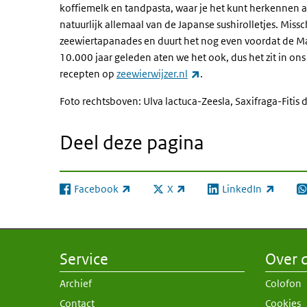
koffiemelk en tandpasta, waar je het kunt herkennen
natuurlijk allemaal van de Japanse sushirolletjes. Mis
zeewiertapanades en duurt het nog even voordat de M
10.000 jaar geleden aten we het ook, dus het zit in on
(externe link)
recepten op
zeewierwijzer.nl
.
Foto rechtsboven: Ulva lactuca-Zeesla, Saxifraga-Fitis 
Deel deze pagina
Facebook
X
LinkedIn
(externe link)
(externe link)
(externe link)
(e
Service
Over d
Archief
Colofon
Contact
Cookies