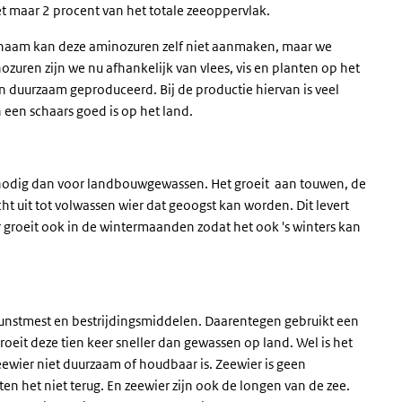
 maar 2 procent van het totale zeeoppervlak.
ichaam kan deze aminozuren zelf niet aanmaken, maar we
uren zijn we nu afhankelijk van vlees, vis en planten op het
 duurzaam geproduceerd. Bij de productie hiervan is veel
een schaars goed is op het land.
 nodig dan voor landbouwgewassen. Het groeit aan touwen, de
ht uit tot volwassen wier dat geoogst kan worden. Dit levert
r groeit ook in de wintermaanden zodat het ook 's winters kan
 kunstmest en bestrijdingsmiddelen. Daarentegen gebruikt een
roeit deze tien keer sneller dan gewassen op land. Wel is het
zeewier niet duurzaam of houdbaar is. Zeewier is geen
en het niet terug. En zeewier zijn ook de longen van de zee.