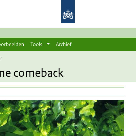
oorbeelden
Tools
Archief
k
me comeback