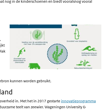
taat nog in de kinderschoenen en biedt vooralsnog vooral
,
jkt
vlak
terbron kunnen worden gebruikt.
land
overheid in. Met het in 2017 gestarte
innovatieprogramma
e duurzame teelt van zeewier. Wageningen University &