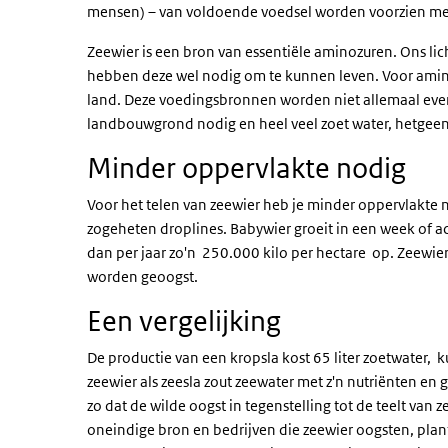
mensen) – van voldoende voedsel worden voorzien met
Zeewier is een bron van essentiële aminozuren. Ons l
hebben deze wel nodig om te kunnen leven. Voor aminoz
land. Deze voedingsbronnen worden niet allemaal even
landbouwgrond nodig en heel veel zoet water, hetgeen 
Minder oppervlakte nodig
Voor het telen van zeewier heb je minder oppervlakte
zogeheten droplines. Babywier groeit in een week of ac
dan per jaar zo'n 250.000 kilo per hectare op. Zeewie
worden geoogst.
Een vergelijking
De productie van een kropsla kost 65 liter zoetwater,
zeewier als zeesla zout zeewater met z'n nutriënten en g
zo dat de wilde oogst in tegenstelling tot de teelt van 
oneindige bron en bedrijven die zeewier oogsten, plant