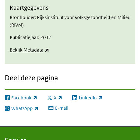
Kaartgegevens
Bronhouder: Rijksinstituut voor Volksgezondheid en Milieu
(RIVM)
Publicatiejaar: 2017
(externe link)
Bekijk Metadata
Deel deze pagina
Facebook
X
LinkedIn
(externe link)
(externe link)
(externe link)
E-mail
WhatsApp
(externe link)