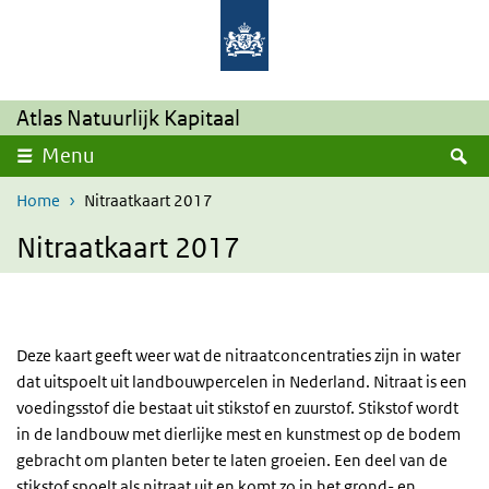
Overslaan en naar de inhoud gaan
Direct naar de hoofdnavigatie
Atlas Natuurlijk Kapitaal
Z
Menu
Home
Nitraatkaart 2017
Nitraatkaart 2017
Deze kaart geeft weer wat de nitraatconcentraties zijn in water
dat uitspoelt uit landbouwpercelen in Nederland. Nitraat is een
voedingsstof die bestaat uit stikstof en zuurstof. Stikstof wordt
in de landbouw met dierlijke mest en kunstmest op de bodem
gebracht om planten beter te laten groeien. Een deel van de
stikstof spoelt als nitraat uit en komt zo in het grond- en