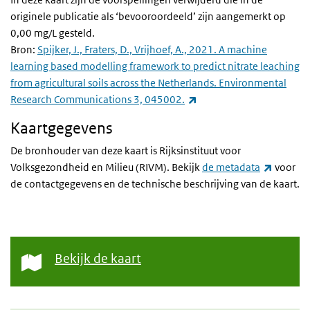
originele publicatie als ‘bevooroordeeld’ zijn aangemerkt op
0,00 mg/L gesteld.
Bron:
Spijker, J., Fraters, D., Vrijhoef, A., 2021. A machine
learning based modelling framework to predict nitrate leaching
from agricultural soils across the Netherlands. Environmental
(externe link)
Research Communications 3, 045002.
Kaartgegevens
De bronhouder van deze kaart is Rijksinstituut voor
(externe
Volksgezondheid en Milieu (RIVM). Bekijk
de metadata
voor
de contactgegevens en de technische beschrijving van de kaart.
Bekijk de kaart