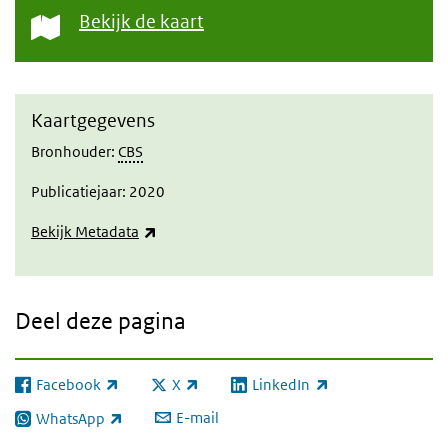
Bekijk de kaart
Kaartgegevens
Bronhouder:
CBS
Publicatiejaar: 2020
(externe link)
Bekijk Metadata
Deel deze pagina
Facebook
X
LinkedIn
(externe link)
(externe link)
(externe link)
E-mail
WhatsApp
(externe link)