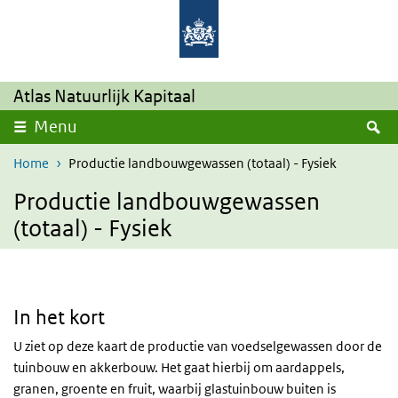
Overslaan en naar de inhoud gaan
Direct naar de hoofdnavigatie
Atlas Natuurlijk Kapitaal
Z
Menu
Home
Productie landbouwgewassen (totaal) - Fysiek
Productie landbouwgewassen
(totaal) - Fysiek
In het kort
U ziet op deze kaart de productie van voedselgewassen door de
tuinbouw en akkerbouw. Het gaat hierbij om aardappels,
granen, groente en fruit, waarbij glastuinbouw buiten is