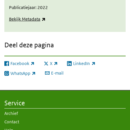
Publicatiejaar: 2022
(externe link)
Bekijk Metadata
Deel deze pagina
Facebook
X
LinkedIn
(externe link)
(externe link)
(externe link)
E-mail
WhatsApp
(externe link)
Service
Archief
Contact