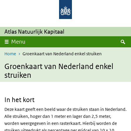
Overslaan en naar de inhoud gaan
Direct naar de hoofdnavigatie
Atlas Natuurlijk Kapitaal
Z
Menu
Home
Groenkaart van Nederland enkel struiken
Groenkaart van Nederland enkel
struiken
In het kort
Deze kaart geeft een beeld waar de struiken staan in Nederland.
Alle struiken, hoger dan 1 meter en lager dan 2,5 meter,
worden weergegeven in een rasterkaart. Hierbij worden de
struiken uitgedrukt als percentage per gridcel van 10 x 10