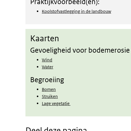
Praktijkvoorbeeld(en):
Koolstofvastlegging in de landbouw
Kaarten
Kaarten
Gevoeligheid voor bodemerosie
Wind
Water
Begroeiing
Bomen
Struiken
Lage vegetatie
Deel deze pagina