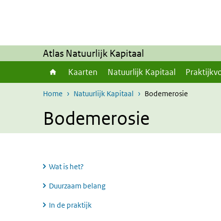
Overslaan en naar de inhoud gaan
Direct naar de hoofdnavigatie
Atlas Natuurlijk Kapitaal
Kaarten
Natuurlijk Kapitaal
Praktijkv
Home
Natuurlijk Kapitaal
Bodemerosie
Bodemerosie
Wat is het?
Duurzaam belang
In de praktijk