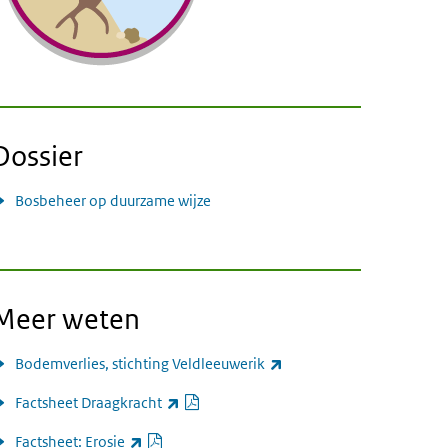
Dossier
Bosbeheer op duurzame wijze
Meer weten
(externe link)
Bodemverlies, stichting Veldleeuwerik
PDF document
(externe link)
Factsheet Draagkracht
PDF document
(externe link)
Factsheet: Erosie