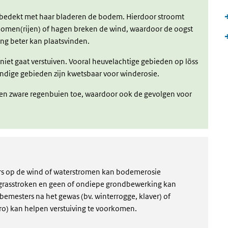
n bedekt met haar bladeren de bodem. Hierdoor stroomt
Bomen(rijen) of hagen breken de wind, waardoor de oogst
ving beter kan plaatsvinden.
iet gaat verstuiven. Vooral heuvelachtige gebieden op löss
andige gebieden zijn kwetsbaar voor winderosie.
en zware regenbuien toe, waardoor ook de gevolgen voor
rs op de wind of waterstromen kan bodemerosie
 grasstroken en geen of ondiepe grondbewerking kan
mesters na het gewas (bv. winterrogge, klaver) of
ro) kan helpen verstuiving te voorkomen.