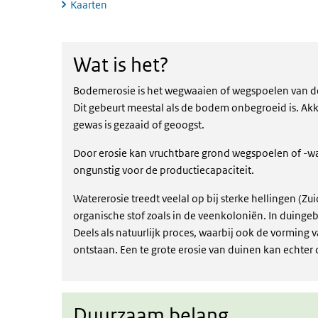
Kaarten
Wat is het?
Wat is het?
Bodemerosie is het wegwaaien of wegspoelen van de
Dit gebeurt meestal als de bodem onbegroeid is. Ak
gewas is gezaaid of geoogst.
Door erosie kan vruchtbare grond wegspoelen of -wa
ongunstig voor de productiecapaciteit.
Watererosie treedt veelal op bij sterke hellingen (Z
organische stof zoals in de veenkoloniën. In duingeb
Deels als natuurlijk proces, waarbij ook de vorming
ontstaan. Een te grote erosie van duinen kan echter 
Duurzaam belang
Duurzaam belang