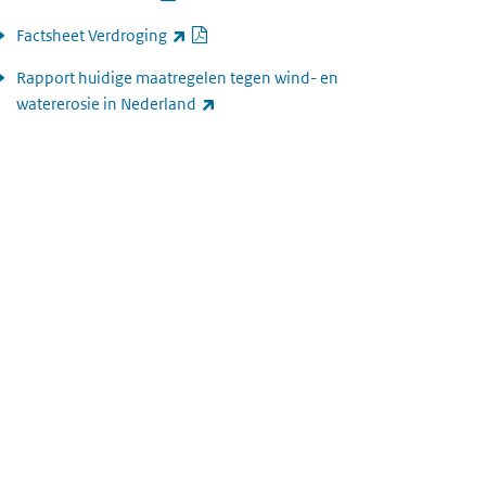
PDF document
(externe link)
Factsheet Verdroging
Rapport huidige maatregelen tegen wind- en
(externe link)
watererosie in Nederland