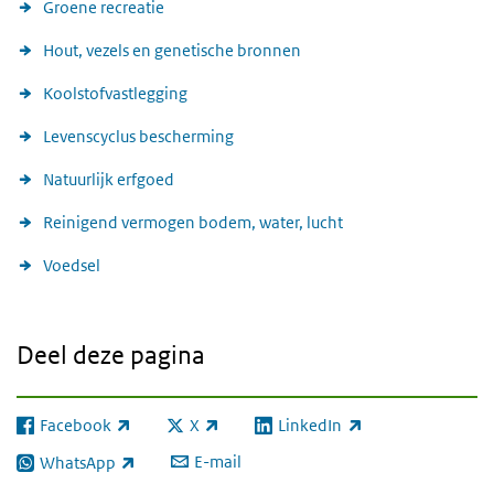
Groene recreatie
Hout, vezels en genetische bronnen
Koolstofvastlegging
Levenscyclus bescherming
Natuurlijk erfgoed
Reinigend vermogen bodem, water, lucht
Voedsel
Deel deze pagina
Facebook
X
LinkedIn
(externe link)
(externe link)
(externe link)
E-mail
WhatsApp
(externe link)