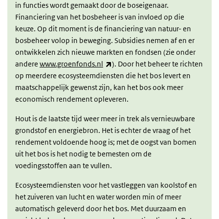
in functies wordt gemaakt door de boseigenaar.
Financiering van het bosbeheer is van invloed op die
keuze. Op dit moment is de financiering van natuur- en
bosbeheer volop in beweging. Subsidies nemen af en er
ontwikkelen zich nieuwe markten en fondsen (zie onder
(externe link)
andere
www.groenfonds.nl
). Door het beheer te richten
op meerdere ecosysteemdiensten die het bos levert en
maatschappelijk gewenst zijn, kan het bos ook meer
economisch rendement opleveren.
Hout is de laatste tijd weer meer in trek als vernieuwbare
grondstof en energiebron. Het is echter de vraag of het
rendement voldoende hoog is; met de oogst van bomen
uit het bos is het nodig te bemesten om de
voedingsstoffen aan te vullen.
Ecosysteemdiensten voor het vastleggen van koolstof en
het zuiveren van lucht en water worden min of meer
automatisch geleverd door het bos. Met duurzaam en