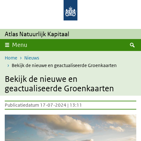
Overslaan en naar de inhoud gaan
Direct naar de hoofdnavigatie
Atlas Natuurlijk Kapitaal
Z
Menu
Home
Nieuws
Bekijk de nieuwe en geactualiseerde Groenkaarten
Bekijk de nieuwe en
geactualiseerde Groenkaarten
Publicatiedatum 17-07-2024 | 13:11