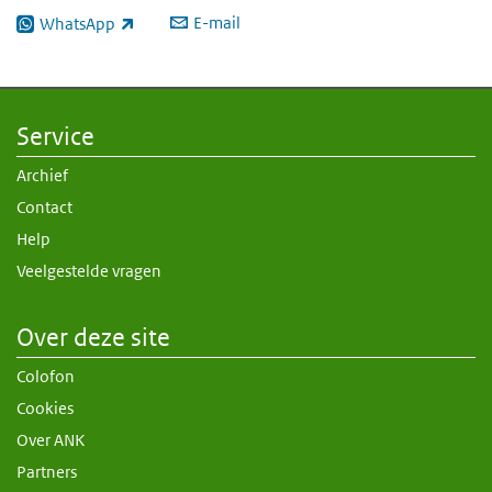
E-mail
WhatsApp
(externe link)
Service
Archief
Contact
Help
Veelgestelde vragen
Over deze site
Colofon
Cookies
Over ANK
Partners