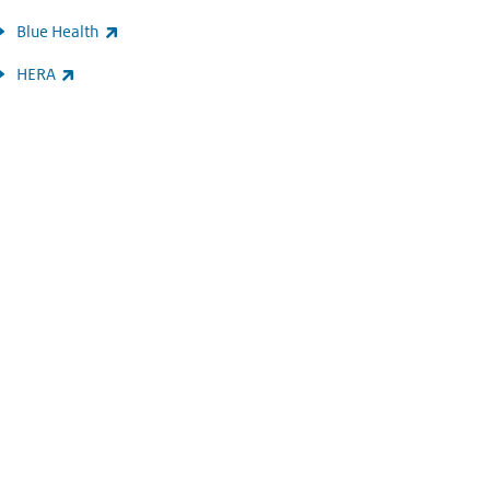
(externe link)
Blue Health
(externe link)
HERA