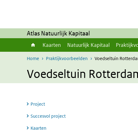
Overslaan en naar de inhoud gaan
Direct naar de hoofdnavigatie
Atlas Natuurlijk Kapitaal
Kaarten
Natuurlijk Kapitaal
Praktijkv
Home
Praktijkvoorbeelden
Voedseltuin Rotterd
Voedseltuin Rotterda
Project
Succesvol project
Kaarten