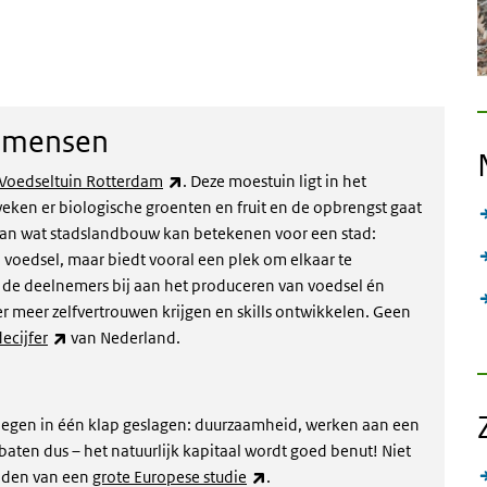
r mensen
(externe link)
Voedseltuin Rotterdam
. Deze moestuin ligt in het
eken er biologische groenten en fruit en de opbrengst gaat
an wat stadslandbouw kan betekenen voor een stad:
 voedsel, maar biedt vooral een plek om elkaar te
de deelnemers bij aan het produceren van voedsel én
r meer zelfvertrouwen krijgen en skills ontwikkelen. Geen
(externe link)
ecijfer
van Nederland.
 vliegen in één klap geslagen: duurzaamheid, werken aan een
aten dus – het natuurlijk kapitaal wordt goed benut! Niet
(externe link)
elden van een
grote Europese studie
.