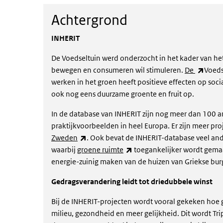
Achtergrond
Achtergrond
INHERIT
De Voedseltuin werd onderzocht in het kader van he
(exter
bewegen en consumeren wil stimuleren.
De
Voeds
werken in het groen heeft positieve effecten op soc
ook nog eens duurzame groente en fruit op.
In de database van INHERIT zijn nog meer dan 100 
praktijkvoorbeelden in heel Europa. Er zijn meer pr
(externe link)
Zweden
. Ook bevat de INHERIT-database veel ande
(externe link)
waarbij
groene ruimte
toegankelijker wordt gema
energie-zuinig maken van de huizen van Griekse bur
Gedragsverandering leidt tot driedubbele winst
Bij de INHERIT-projecten wordt vooral gekeken hoe
milieu, gezondheid en meer gelijkheid. Dit wordt T