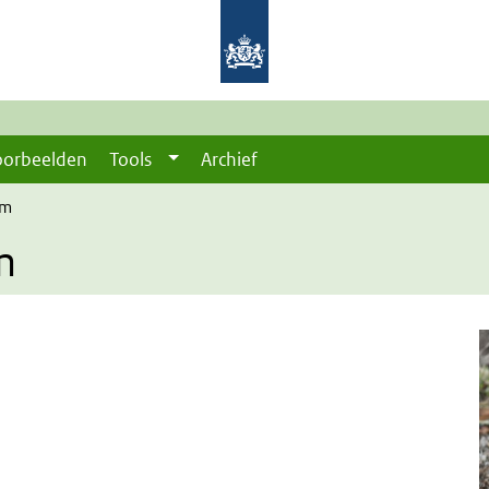
oorbeelden
Tools
Archief
am
m