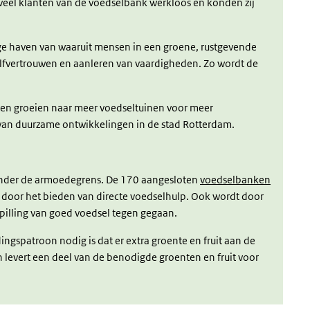
n veel klanten van de voedselbank werkloos en konden zij
lige haven van waaruit mensen in een groene, rustgevende
vertrouwen en aanleren van vaardigheden. Zo wordt de
laten groeien naar meer voedseltuinen voor meer
 van duurzame ontwikkelingen in de stad Rotterdam.
onder de armoedegrens. De 170 aangesloten
voedselbanken
oor het bieden van directe voedselhulp. Ook wordt door
pilling van goed voedsel tegen gegaan.
ingspatroon nodig is dat er extra groente en fruit aan de
levert een deel van de benodigde groenten en fruit voor