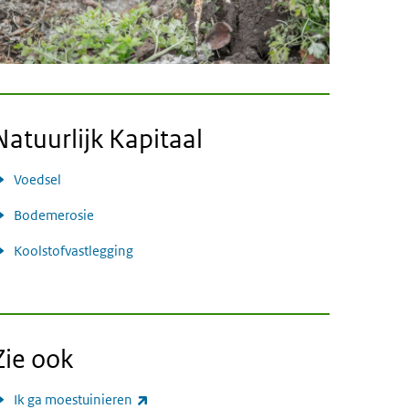
Natuurlijk Kapitaal
Voedsel
Bodemerosie
Koolstofvastlegging
Zie ook
(externe link)
Ik ga moestuinieren