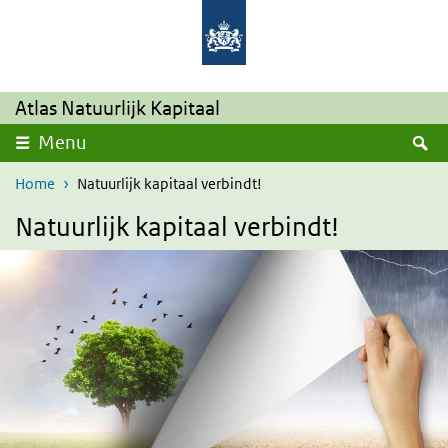
Overslaan en naar de inhoud gaan
Direct naar de hoofdnavigatie
Atlas Natuurlijk Kapitaal
Z
Menu
Home
Natuurlijk kapitaal verbindt!
Natuurlijk kapitaal verbindt!