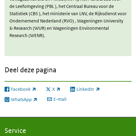
de Leefomgeving (PBL ), het Centraal Bureau voor de
Statistiek (
CBS
), het ministerie van LNV, de Rijksdienst voor
Ondernemend Nederland (RVO) , Wageningen University
& Research (WUR) en Wageningen Environmental
Research (WENR).
Deel deze pagina
Facebook
X
LinkedIn
(externe link)
(externe link)
(externe link)
E-mail
WhatsApp
(externe link)
Service