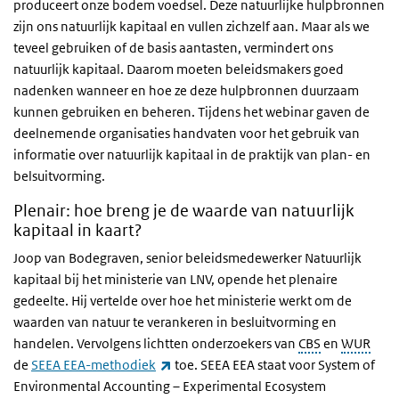
produceert onze bodem voedsel. Deze natuurlijke hulpbronnen
zijn ons natuurlijk kapitaal en vullen zichzelf aan. Maar als we
teveel gebruiken of de basis aantasten, vermindert ons
natuurlijk kapitaal. Daarom moeten beleidsmakers goed
nadenken wanneer en hoe ze deze hulpbronnen duurzaam
kunnen gebruiken en beheren. Tijdens het webinar gaven de
deelnemende organisaties handvaten voor het gebruik van
informatie over natuurlijk kapitaal in de praktijk van plan- en
belsuitvorming.
Plenair: hoe breng je de waarde van natuurlijk
kapitaal in kaart?
Joop van Bodegraven, senior beleidsmedewerker Natuurlijk
kapitaal bij het ministerie van LNV, opende het plenaire
gedeelte. Hij vertelde over hoe het ministerie werkt om de
waarden van natuur te verankeren in besluitvorming en
handelen. Vervolgens lichtten onderzoekers van
CBS
en
WUR
(externe link)
de
SEEA EEA-methodiek
toe. SEEA EEA staat voor System of
Environmental Accounting – Experimental Ecosystem