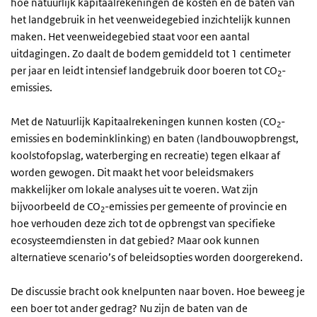
hoe natuurlijk kapitaalrekeningen de kosten en de baten van
het landgebruik in het veenweidegebied inzichtelijk kunnen
maken. Het veenweidegebied staat voor een aantal
uitdagingen. Zo daalt de bodem gemiddeld tot 1 centimeter
per jaar en leidt intensief landgebruik door boeren tot CO
-
2
emissies.
Met de Natuurlijk Kapitaalrekeningen kunnen kosten (CO
-
2
emissies en bodeminklinking) en baten (landbouwopbrengst,
koolstofopslag, waterberging en recreatie) tegen elkaar af
worden gewogen. Dit maakt het voor beleidsmakers
makkelijker om lokale analyses uit te voeren. Wat zijn
bijvoorbeeld de CO
-emissies per gemeente of provincie en
2
hoe verhouden deze zich tot de opbrengst van specifieke
ecosysteemdiensten in dat gebied? Maar ook kunnen
alternatieve scenario’s of beleidsopties worden doorgerekend.
De discussie bracht ook knelpunten naar boven. Hoe beweeg je
een boer tot ander gedrag? Nu zijn de baten van de