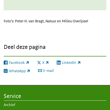
Foto's: Peter H. van Bragt, Natuur en Milieu Overijssel
Deel deze pagina
Facebook
X
LinkedIn
(externe link)
(externe link)
(externe link)
E-mail
WhatsApp
(externe link)
Service
Archief