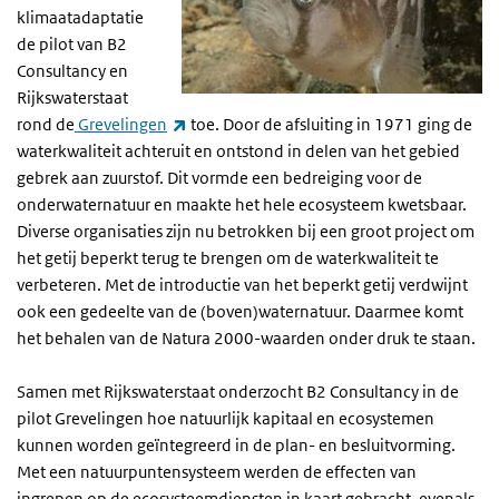
klimaatadaptatie
de pilot van B2
Consultancy en
Rijkswaterstaat
(externe link)
rond de
Grevelingen
toe. Door de afsluiting in 1971 ging de
waterkwaliteit achteruit en ontstond in delen van het gebied
gebrek aan zuurstof. Dit vormde een bedreiging voor de
onderwaternatuur en maakte het hele ecosysteem kwetsbaar.
Diverse organisaties zijn nu betrokken bij een groot project om
het getij beperkt terug te brengen om de waterkwaliteit te
verbeteren. Met de introductie van het beperkt getij verdwijnt
ook een gedeelte van de (boven)waternatuur. Daarmee komt
het behalen van de Natura 2000-waarden onder druk te staan.
Samen met Rijkswaterstaat onderzocht B2 Consultancy in de
pilot Grevelingen hoe natuurlijk kapitaal en ecosystemen
kunnen worden geïntegreerd in de plan- en besluitvorming.
Met een natuurpuntensysteem werden de effecten van
ingrepen op de ecosysteemdiensten in kaart gebracht, evenals