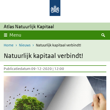
Overslaan en naar de inhoud gaan
Direct naar de hoofdnavigatie
Atlas Natuurlijk Kapitaal
Z
Menu
Home
Nieuws
Natuurlijk kapitaal verbindt!
Natuurlijk kapitaal verbindt!
Publicatiedatum 09-12-2020 | 12:00