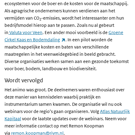
ecosystemen voor de boer en de kosten voor de maatschappij.
Als agragrische ondernemers kunnen verdienen aan het
vermijden van CO
-emissies, wordt het interessanter om hun
2
bedrijfsmodel hierop aan te passen. Zoals nu al gebeurt
in
Valuta voor Veen
. Een ander mooi voorbeeld is de
Groene
(externe link)
Cirkel Kaas en Bodemdaling
. In een pilot worden de
maatschappelijke kosten en baten van verschillende
maatregelen in het veenweidegebied in beeld gebracht.
Diverse organisaties werken samen aan een gezonde toekomst
voor boer, bodem, landbouw en biodiversiteit.
Wordt vervolgd
Het animo was groot. De deelnemers waren enthousiast over
deze manier van kennisdelen waarbij praktijk en
instrumentarium samen kwamen. De organisatie wil nu ook
webinars voor de regio’s gaan organiseren. Volg
Atlas Natuurlijk
Kapitaal
voor de laatste updates over de webinars. Neem voor
meer informatie contact op met Remon Koopman
via
remon.koopman@rivm.nl
.