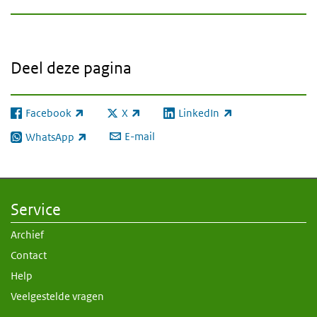
Deel deze pagina
Facebook
X
LinkedIn
(externe link)
(externe link)
(externe link)
E-mail
WhatsApp
(externe link)
Service
Archief
Contact
Help
Veelgestelde vragen