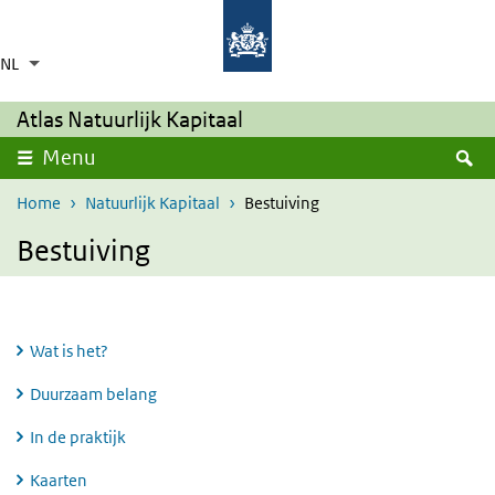
Overslaan en naar de inhoud gaan
Direct naar de hoofdnavigatie
NL
Taalkeuze
Ingeklapt
Aanvullende acties weergeven
Atlas Natuurlijk Kapitaal
Z
Menu
Home
Natuurlijk Kapitaal
Bestuiving
Bestuiving
Wat is het?
Duurzaam belang
In de praktijk
Kaarten