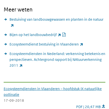
Meer weten
Bestuiving van landbouwgewassen en planten in de natuur
(externe link)
PDF document
(externe link)
Bijen op het landbouwbedrijf
(externe link)
Ecosysteemdienst bestuiving in Vlaanderen
Ecosysteemdiensten in Nederland: verkenning betekenis en
perspectieven. Achtergrond rapport bij NAtuurverkenning
(externe link)
2011
-downloads-
Ecosysteemdiensten in Vlaanderen – hoofdstuk IX natuurlijke
pollinatie
17-09-2018
Ecosysteemdiensten i
PDF | 20,47 MB