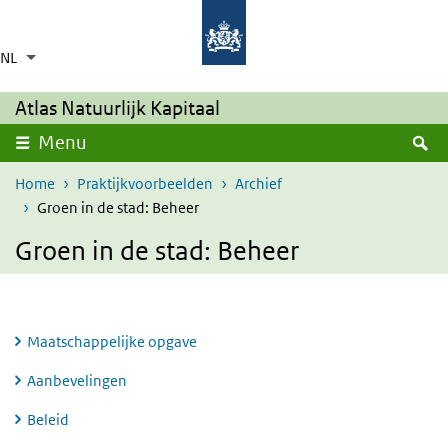
Overslaan en naar de inhoud gaan
Direct naar de hoofdnavigatie
NL
Taalkeuze
Ingeklapt
Aanvullende acties weergeven
Atlas Natuurlijk Kapitaal
Z
Menu
Home
Praktijkvoorbeelden
Archief
Groen in de stad: Beheer
Groen in de stad: Beheer
Maatschappelijke opgave
Aanbevelingen
Beleid