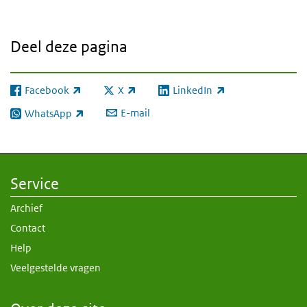
Deel deze pagina
Facebook
X
LinkedIn
(externe link)
(externe link)
(externe link)
E-mail
WhatsApp
(externe link)
Service
Archief
Contact
Help
Veelgestelde vragen