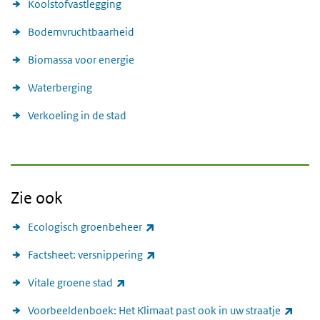
Koolstofvastlegging
Bodemvruchtbaarheid
Biomassa voor energie
Waterberging
Verkoeling in de stad
Zie ook
(externe link)
Ecologisch groenbeheer
(externe link)
Factsheet: versnippering
(externe link)
Vitale groene stad
(exte
Voorbeeldenboek: Het Klimaat past ook in uw straatje