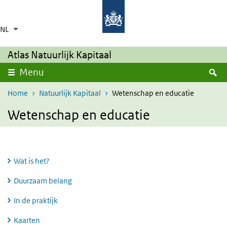
Overslaan en naar de inhoud gaan
Direct naar de hoofdnavigatie
NL
Taalkeuze
Ingeklapt
Aanvullende acties weergeven
Atlas Natuurlijk Kapitaal
Z
Menu
Home
Natuurlijk Kapitaal
Wetenschap en educatie
Wetenschap en educatie
Wat is het?
Duurzaam belang
In de praktijk
Kaarten