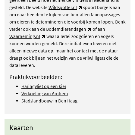
geeft een beeld hoe het met de vlinders in Nederland is
(externe link)
gesteld. De website
Wildspotter.nl
spoort burgers aan
om naar beelden te kijken van tientallen faunapassages
om dieren te determineren die voorbij komen lopen. Denk
(externe link)
verder ook aan de
Bodemdierendagen
of aan
(externe link)
Waarneming.nl
waar allerlei zoogdieren en vogels
kunnen worden gemeld. Deze initiatieven leveren niet
alleen nieuwe data op, maar het contact met de natuur
draagt ook bij aan het welzijn van de vrijwilligers die de
data leveren.
Praktijkvoorbeelden:
Haringvliet op een kier
Verkoeling van Arnhem
Stadslandbouw in Den Haag
Kaarten
Kaarten