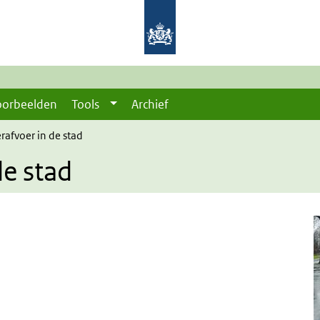
oorbeelden
Tools
Archief
afvoer in de stad
e stad