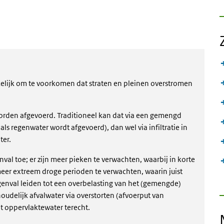
kelijk om te voorkomen dat straten en pleinen overstromen
worden afgevoerd. Traditioneel kan dat via een gemengd
ls regenwater wordt afgevoerd), dan wel via infiltratie in
ter.
l toe; er zijn meer pieken te verwachten, waarbij in korte
meer extreem droge perioden te verwachten, waarin juist
genval leiden tot een overbelasting van het (gemengde)
oudelijk afvalwater via overstorten (afvoerput van
t oppervlaktewater terecht.