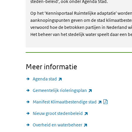
steden-beleid', ook onder Agenda Stad.
Op het ‘Kennisportaal Ruimtelijke adaptatie' worde
aanknopingspunten geven om de stad klimaatbestendi
verwoord hoe de betrokken partijen in Nederland w
Het beheer van het stedelijk water speelt daar een bel
Meer informatie
(externe link)
Agenda stad
(externe link)
Gemeentelijk rioleringsplan
PDF docume
(externe lin
Manifest Klimaatbestendige stad
(externe link)
Nieuw groot stedenbeleid
(externe link)
Overheid en waterbeheer