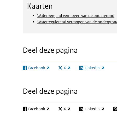
Kaarten
Kaarten
Waterbergend vermogen van de ondergrond
Waterregulerend vermogen van de ondergron
Deel deze pagina
Facebook
X
LinkedIn
(externe link)
(externe link)
(externe link)
Deel deze pagina
Facebook
X
LinkedIn
(externe link)
(externe link)
(externe link)
(e