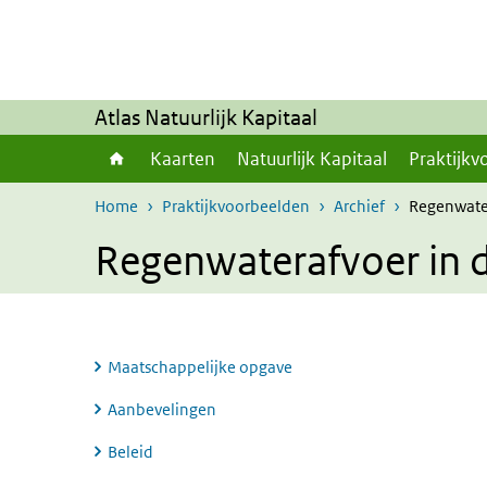
Overslaan en naar de inhoud gaan
Direct naar de hoofdnavigatie
Atlas Natuurlijk Kapitaal
Kaarten
Natuurlijk Kapitaal
Praktijkv
Home
Praktijkvoorbeelden
Archief
Regenwater
Regenwaterafvoer in d
Maatschappelijke opgave
Aanbevelingen
Beleid