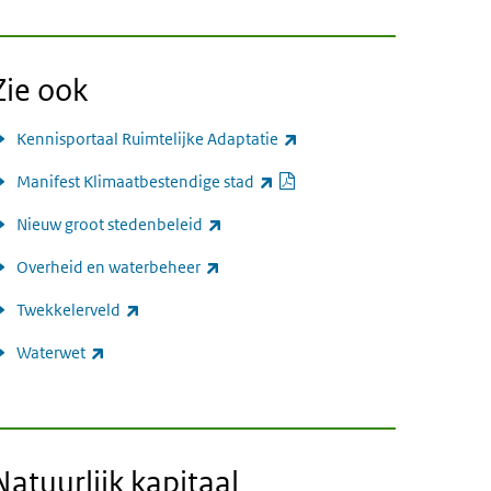
Zie ook
(externe link)
Kennisportaal Ruimtelijke Adaptatie
PDF document
(externe link)
Manifest Klimaatbestendige stad
(externe link)
Nieuw groot stedenbeleid
(externe link)
Overheid en waterbeheer
(externe link)
Twekkelerveld
(externe link)
Waterwet
Natuurlijk kapitaal