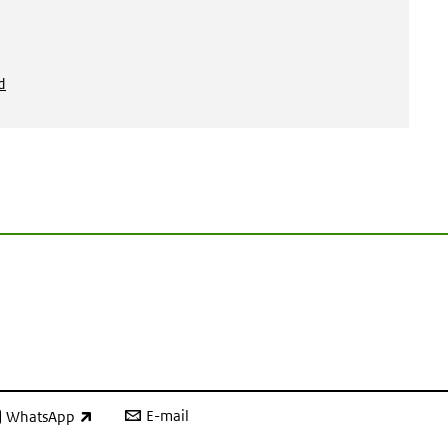
d
E-mail
WhatsApp
xterne link)