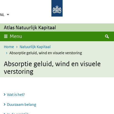
Overslaan en naar de inhoud gaan
Direct naar de hoofdnavigatie
NL
Taalkeuze
Ingeklapt
Aanvullende acties weergeven
Atlas Natuurlijk Kapitaal
Z
Menu
Home
Natuurlijk Kapitaal
Absorptie geluid, wind en visuele verstoring
Absorptie geluid, wind en visuele
verstoring
Wat is het?
Duurzaam belang