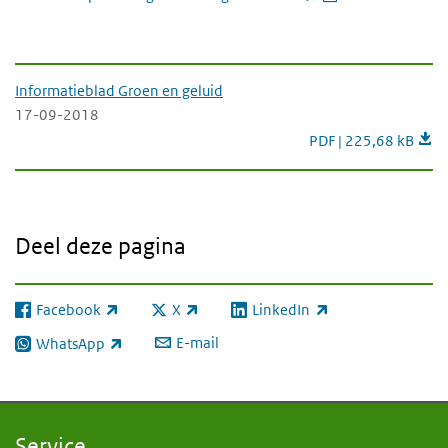
-Downloads-
Informatieblad Groen en geluid
17-09-2018
Informatieblad Groen
PDF | 225,68 kB
Deel deze pagina
Facebook
X
LinkedIn
(externe link)
(externe link)
(externe link)
E-mail
WhatsApp
(externe link)
Service