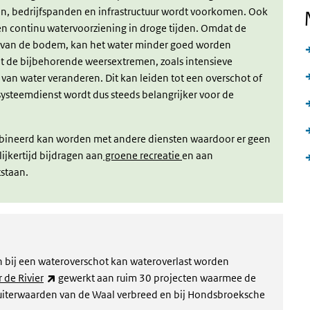
en, bedrijfspanden en infrastructuur wordt voorkomen. Ook
n continu watervoorziening in droge tijden. Omdat de
g van de bodem, kan het water minder goed worden
t de bijbehorende weersextremen, zoals intensieve
van water veranderen. Dit kan leiden tot een overschot of
ysteemdienst wordt dus steeds belangrijker voor de
mbineerd kan worden met andere diensten waardoor er geen
ijkertijd bijdragen aan
groene recreatie
en aan
staan.
 bij een wateroverschot kan wateroverlast worden
(externe link)
 de Rivier
gewerkt aan ruim 30 projecten waarmee de
e uiterwaarden van de Waal verbreed en bij Hondsbroeksche