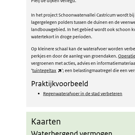
Pleij de dijken verlegd.
In het project Schoonwatervallei Castricum wordt bi
lagergelegen polders tussen de duinen en de veenw
landbouwgebied. In het gebied wordt ook schoon kwe
watertekort in droge perioden.
Op kleinere schaal kan de waterafvoer worden verbe
perkjes en door de aanleg van groendaken.
Operati
vergroenen met acties, advies en informatiemateri
(externe link)
‘
tuintegeltax
'; een belastingmaatregel die een ve
Praktijkvoorbeeld
Regenwaterafvoer in de stad verbeteren
Kaarten
Kaarten
Waterbergend vermogen