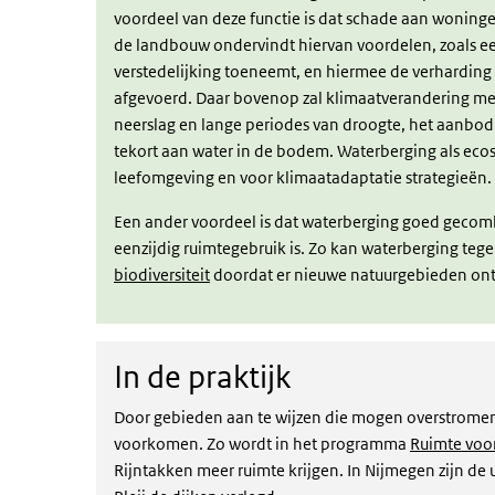
voordeel van deze functie is dat schade aan woning
de landbouw ondervindt hiervan voordelen, zoals ee
verstedelijking toeneemt, en hiermee de verhardin
afgevoerd. Daar bovenop zal klimaatverandering me
neerslag en lange periodes van droogte, het aanbod 
tekort aan water in de bodem. Waterberging als ecos
leefomgeving en voor klimaatadaptatie strategieën.
Een ander voordeel is dat waterberging goed geco
eenzijdig ruimtegebruik is. Zo kan waterberging tegel
biodiversiteit
doordat er nieuwe natuurgebieden ont
In de praktijk
In de praktijk
Door gebieden aan te wijzen die mogen overstromen
voorkomen. Zo wordt in het programma
Ruimte voor
Rijntakken meer ruimte krijgen. In Nijmegen zijn d