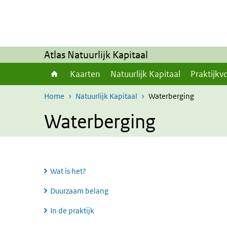
Overslaan en naar de inhoud gaan
Direct naar de hoofdnavigatie
Atlas Natuurlijk Kapitaal
Kaarten
Natuurlijk Kapitaal
Praktijkv
Home
Natuurlijk Kapitaal
Waterberging
Waterberging
Wat is het?
Duurzaam belang
In de praktijk