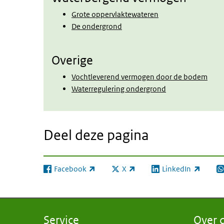
Grote oppervlaktewateren
De ondergrond
Overige
Vochtleverend vermogen door de bodem
Waterregulering ondergrond
Deel deze pagina
Facebook
X
LinkedIn
(externe link)
(externe link)
(externe link)
(e
Service
Over d