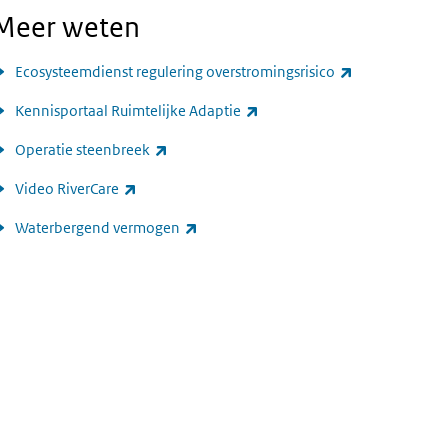
Meer weten
(externe link)
Ecosysteemdienst regulering overstromingsrisico
(externe link)
Kennisportaal Ruimtelijke Adaptie
(externe link)
Operatie steenbreek
(externe link)
Video RiverCare
(externe link)
Waterbergend vermogen