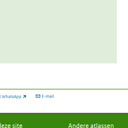
E-mail
WhatsApp
xterne link)
eze site
Andere atlassen