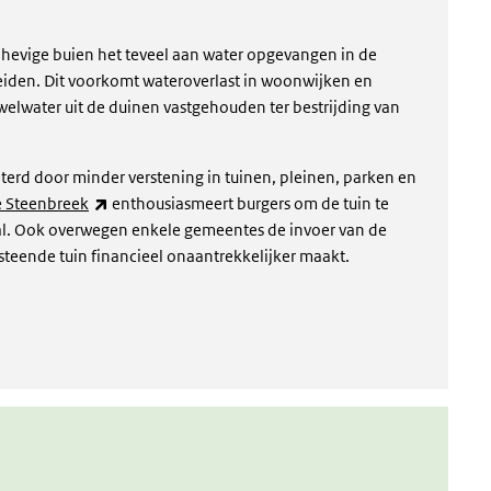
j hevige buien het teveel aan water opgevangen in de
eiden. Dit voorkomt wateroverlast in woonwijken en
lwater uit de duinen vastgehouden ter bestrijding van
terd door minder verstening in tuinen, pleinen, parken en
(externe link)
e Steenbreek
enthousiasmeert burgers om de tuin te
aal. Ook overwegen enkele gemeentes de invoer van de
rsteende tuin financieel onaantrekkelijker maakt.